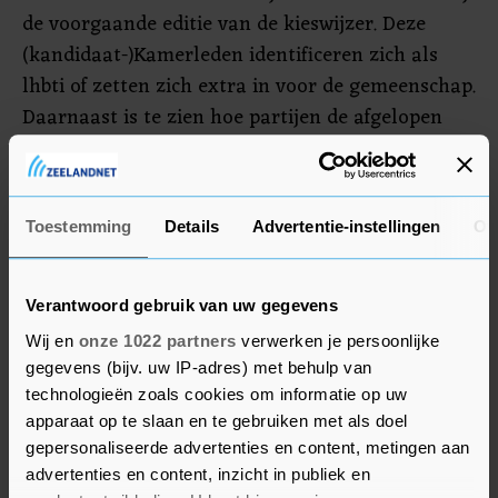
de voorgaande editie van de kieswijzer. Deze
(kandidaat-)Kamerleden identificeren zich als
lhbti of zetten zich extra in voor de gemeenschap.
Daarnaast is te zien hoe partijen de afgelopen
tijd stemden over lhbti-kwesties in de Kamer.
Alle partijen met minstens één zetel in de Kamer
Toestemming
Details
Advertentie-instellingen
Ov
of in recente opiniepeilingen zijn benaderd om
mee te doen aan de speciale kieswijzer. Tot nu
toe hebben PVV, ChristenUnie, SGP, DENK, Forum
Verantwoord gebruik van uw gegevens
voor Democratie en JA21 niet gereageerd.
Wij en
onze 1022 partners
verwerken je persoonlijke
gegevens (bijv. uw IP-adres) met behulp van
technologieën zoals cookies om informatie op uw
apparaat op te slaan en te gebruiken met als doel
gepersonaliseerde advertenties en content, metingen aan
advertenties en content, inzicht in publiek en