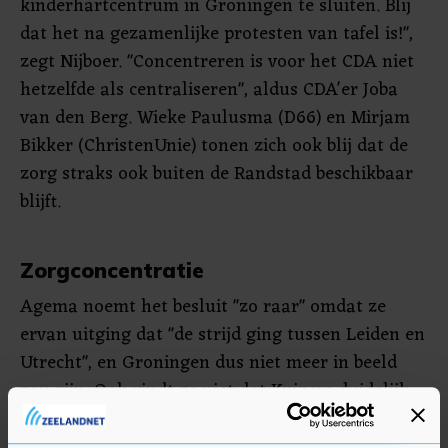
kinderhartcentrum in Groningen te sluiten. Blij
dat het na gezamenlijke protesten van tafel is!",
zegt Nijboer. "Concentreren is voor het CDA niet
hetzelfde als centraliseren", aldus CDA'er Joba
van den Berg. Wieke Paulusma (D66) en Mirjam
Bikker (ChristenUnie) tonen zich ook blij dat de
zorg straks ook buiten de Randstad beschikbaar
blijft.
Zorgconcentratie
Agema noemt het besluit "zo raar" omdat ze
ervan uitging dat "de strijd ging tussen Leiden en
Utrecht", en Groningen dus niet meer in beeld
zou zijn. Ook vindt ze niet dat Kuipers duidelijk
heeft gemaakt waarom concentratie op twee
locaties überhaupt nodig is.