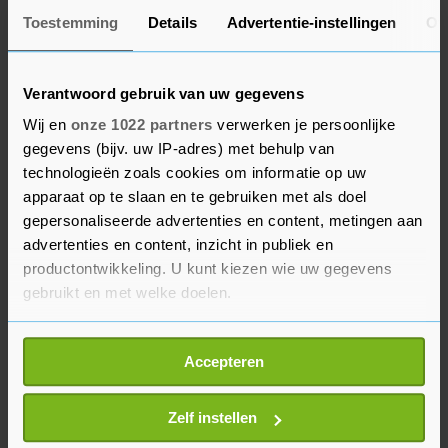
Toestemming
Details
Advertentie-instellingen
Ov
Kuipers vindt dat het veel te lang geduurd heeft
voor er een besluit genomen werd over de
Verantwoord gebruik van uw gegevens
gespecialiseerde zorg. De discussie loopt al dertig
Wij en
onze 1022 partners
verwerken je persoonlijke
jaar, benadrukt hij steeds. Concentratie van de
gegevens (bijv. uw IP-adres) met behulp van
zorg zou goed zijn voor de kwaliteit.
technologieën zoals cookies om informatie op uw
apparaat op te slaan en te gebruiken met als doel
Met Kuipers' besluit, waar de ziekenhuizen nog
gepersonaliseerde advertenties en content, metingen aan
formeel op mogen reageren, worden straks
advertenties en content, inzicht in publiek en
bepaalde specifieke interventies alleen nog
productontwikkeling. U kunt kiezen wie uw gegevens
uitgevoerd in Rotterdam en Groningen. Voor veel
gebruikt en met welke doelen.
andere aspecten van de hartzorg kunnen de
Als u het toestaat, willen we ook graag:
patiënten nog terecht in andere ziekenhuizen,
Accepteren
Informatie verzamelen over uw geografische
inclusief Leiden en Utrecht.
locatie, die tot een paar meter nauwkeurig kan zijn
Uw apparaat identificeren door het actief te
Zelf instellen
scannen op specifieke eigenschappen (fingerprinting)