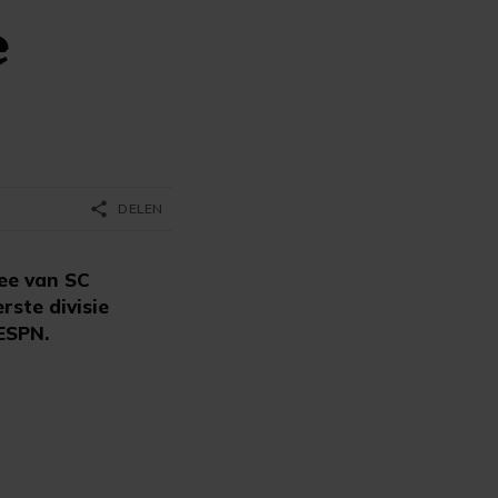
e
share
DELEN
tee van SC
rste divisie
 ESPN.