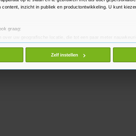
 content, inzicht in publiek en productontwikkeling. U kunt kiez
 ook graag:
 over uw geografische locatie, die tot een paar meter nauwkeuri
eren door het actief te scannen op specifieke eigenschappen (fing
onlijke gegevens worden verwerkt en stel uw voorkeuren in he
Zelf instellen
jzigen of intrekken in de Cookieverklaring.
te beter en wordt jouw bezoek makkelijker en persoonlijker. O
je gemaakte keuze altijd wijzigen of intrekken.