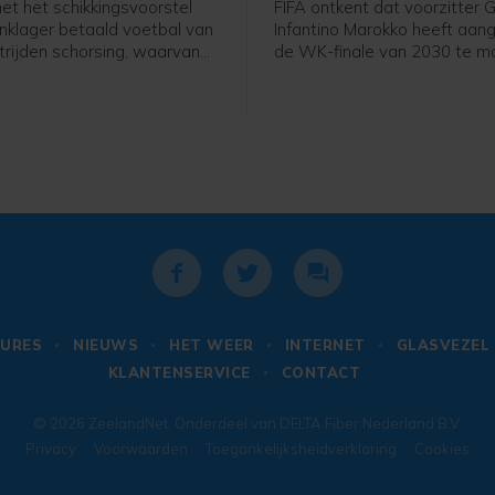
et het schikkingsvoorstel
FIFA ontkent dat voorzitter G
nklager betaald voetbal van
Infantino Marokko heeft aa
trijden schorsing, waarvan
de WK-finale van 2030 te 
aardelijk, voor Joey
organiseren in ruil voor steun.
De middenvelder kreeg
onwaar en misleidend te be
 de verloren wedstrijd om de
de FIFA-voorzitter enige bel
jff Schaal tegen AZ (0-4)
het organiseren van de final
kaart.
WK van 2030 heeft gedaan.
besluit zal FIFA pas op een l
moment nemen", aldus een vo
URES
NIEUWS
HET WEER
INTERNET
GLASVEZEL
KLANTENSERVICE
CONTACT
© 2026
ZeelandNet
. Onderdeel van
DELTA Fiber Nederland B.V.
Privacy
Voorwaarden
Toegankelijksheidverklaring
Cookies