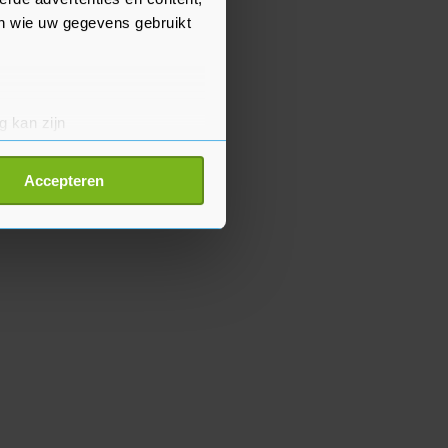
en wie uw gegevens gebruikt
g kan zijn
erprinting)
t
detailgedeelte
in. U kunt uw
Accepteren
p onze cookiepagina kun je