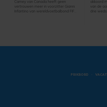
Carney van Canada heeft geen
akkoord m
vertrouwen meer in voorzitter Gianni
van de aa
Infantino van wereldvoetbalbond FIFA,
drie weds
zei hij woensdag. De positie van de
één voorw
Zwitserse Italiaan Infantino staat
Veerman. 
onder druk, nadat hij een plan
zondag in
presenteerde om de commerciële
Johan Crui
rechten van het WK voetbal
een rode 
gedeeltelijk te willen verkopen aan
investeerders. Het plan is inmiddels
teruggetrokken.
PRIKBORD
VACAT