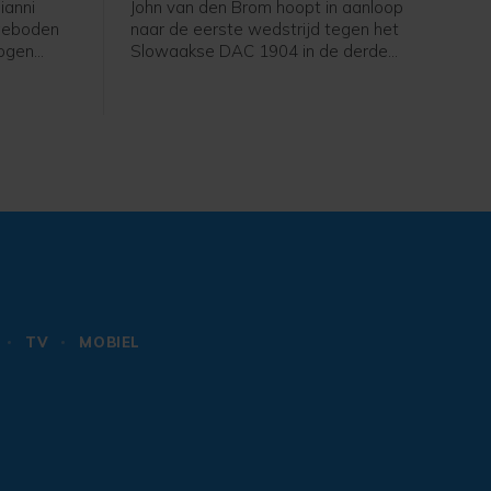
ianni
John van den Brom hoopt in aanloop
ngeboden
naar de eerste wedstrijd tegen het
mogen
Slowaakse DAC 1904 in de derde
 "Het is
voorronde van de Conference League
weren dat
dat zijn spelers hebben geleerd van
ofte over
de uitschakeling in de kwalificatie voor
e van het
de Europa League. "We moeten als
 Dat
team leren omgaan met de Europese
ater
wetten in het voetbal", zei hij een dag
orlichter.
voor het thuisduel van donderdag.
TV
MOBIEL