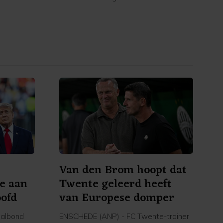
 een
spoedvergadering van de bond in de
ng van de
Marokkaanse hoofdstad Rabat.
urstellend
er niet in
 bereiken.
Van den Brom hoopt dat
le aan
Twente geleerd heeft
oofd
van Europese domper
balbond
ENSCHEDE (ANP) - FC Twente-trainer