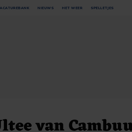
ACATUREBANK
NIEUWS
HET WEER
SPELLETJES
Ultee van Cambu