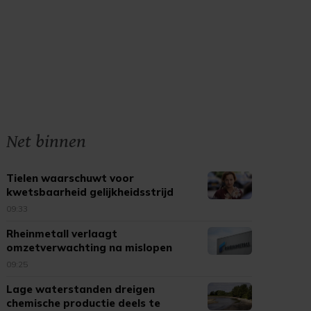
Net binnen
Tielen waarschuwt voor
kwetsbaarheid gelijkheidsstrijd
09:33
Rheinmetall verlaagt
omzetverwachting na mislopen
bouw fregatten
09:25
Lage waterstanden dreigen
chemische productie deels te