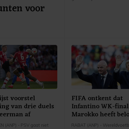
unten voor
De actie maakt deel uit van
onderzoek naar de aanstelli
bondscoach tijdens een tele
verlopen WK, waarin het land 
slaagde de knock-outfase te
jst voorstel
FIFA ontkent dat
ing van drie duels
Infantino WK-fina
Veerman af
Marokko heeft bel
 (ANP) - PSV gaat niet
RABAT (ANP) - Wereldvoet