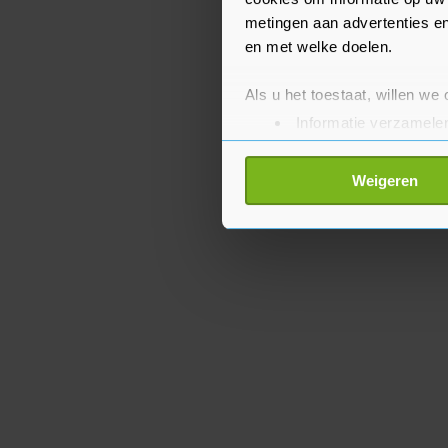
metingen aan advertenties en
en met welke doelen.
Als u het toestaat, willen we
Informatie verzamelen
Uw apparaat identific
Lees meer over hoe uw perso
Weigeren
toestemming op elk moment wi
Met cookies werkt onze websi
ons cookiebeleid bekijken en 