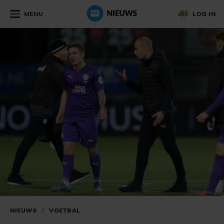
MENU
LOG IN
NIEUWS
/
VOETBAL