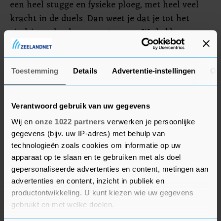
een heel stugge en fysieke ploeg, met heel veel
kracht in de duels. Dan weet je dat je tot het
eindsignaal vol gas moet geven. We hebben op
momenten goed gevoetbald en een paar mooie
goals gemaakt. In de slotfase konden we stand
houden tegen de fysieke kracht van Sparta. Dat
Toestemming
Details
Advertentie-instellingen
Ov
vind ik knap van ons."
Verantwoord gebruik van uw gegevens
Wij en
onze 1022 partners
verwerken je persoonlijke
gegevens (bijv. uw IP-adres) met behulp van
technologieën zoals cookies om informatie op uw
apparaat op te slaan en te gebruiken met als doel
gepersonaliseerde advertenties en content, metingen aan
advertenties en content, inzicht in publiek en
productontwikkeling. U kunt kiezen wie uw gegevens
gebruikt en met welke doelen.