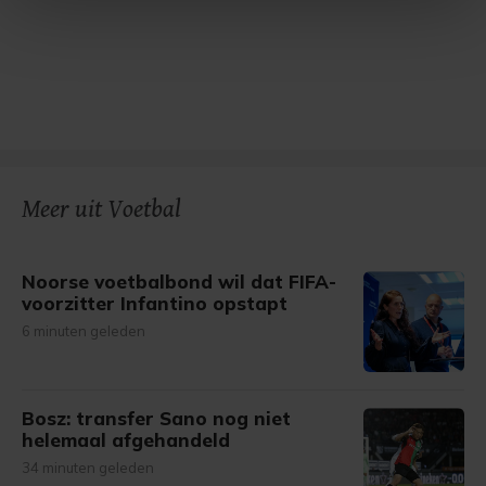
Met cookies werkt onze website beter en wordt jouw
bezoek makkelijker en persoonlijker. Op
onze cookiepagina kun je ons cookiebeleid bekijken en je
gemaakte keuze altijd wijzigen of intrekken.
Meer uit Voetbal
Noorse voetbalbond wil dat FIFA-
voorzitter Infantino opstapt
6 minuten geleden
Bosz: transfer Sano nog niet
helemaal afgehandeld
34 minuten geleden