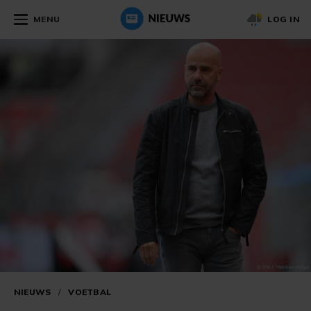
MENU
LOG IN
NIEUWS
/
VOETBAL