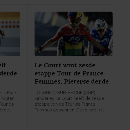
lf
Le Court wint zesde
 derde
etappe Tour de France
e
Femmes, Pieterse derde
 - Puck
TOURNON-SUR-RHÔNE (ANP) -
erwijten
Kimberley Le Court heeft de zesde
Tour de
etappe van de Tour de France
derde
Femmes gewonnen. De renster uit
rley Le
Mauritius van AG Insurance-Soudal
t zei de
was de beste in de heuvelachtige
agster na
etappe over 153,4 kilometer van