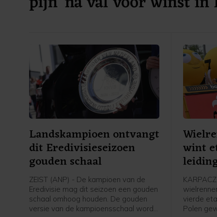
pijn' na val voor winst in
Landskampioen ontvangt
Wielr
dit Eredivisieseizoen
wint e
gouden schaal
leidin
Polen
ZEIST (ANP) - De kampioen van de
KARPACZ 
Eredivisie mag dit seizoen een gouden
wielrenne
schaal omhoog houden. De gouden
vierde et
versie van de kampioensschaal wordt
Polen ge