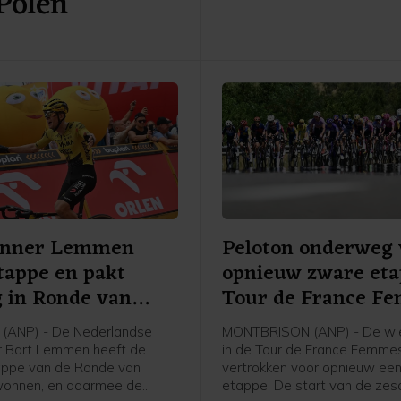
 Polen
afloop van de etappe tegen
enner Lemmen
Peloton onderweg 
tappe en pakt
opnieuw zware et
g in Ronde van
Tour de France F
(ANP) - De Nederlandse
MONTBRISON (ANP) - De wie
r Bart Lemmen heeft de
in de Tour de France Femmes
appe van de Ronde van
vertrokken voor opnieuw ee
wonnen, en daarmee de
etappe. De start van de ze