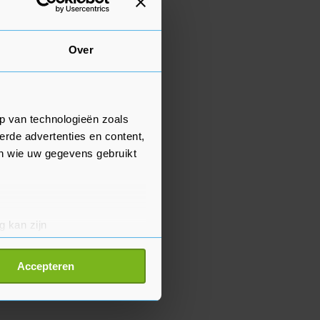
Over
p van technologieën zoals
erde advertenties en content,
en wie uw gegevens gebruikt
g kan zijn
erprinting)
t
detailgedeelte
in. U kunt uw
Accepteren
p onze cookiepagina kun je