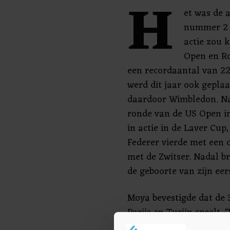
H
et was de 
nummer 2 v
actie zou 
Open en R
een recordaantal van 22
werd dit jaar ook geplaa
daardoor Wimbledon. Na 
ronde van de US Open i
in actie in de Laver Cup
Federer vierde met een 
met de Zwitser. Nadal br
de geboorte van zijn ee
Moya bevestigde dat de 
Parijs en Turijn speelt
verwachting. Rafa is alti