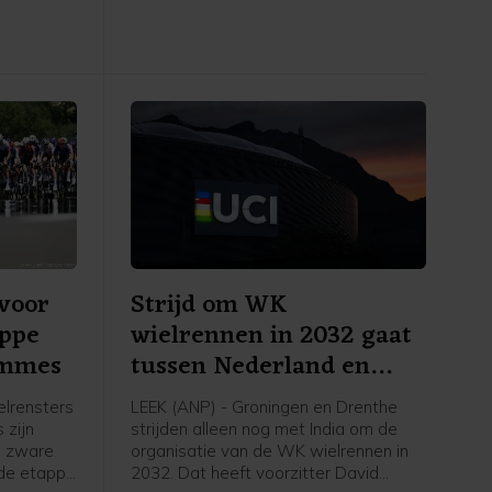
 de NOS.
Montbrison naar Tournon-sur-Rhône.
Cédrine Kerbaol uit Frankrijk werd
tweede, voor de Nederlandse
bolletjestruidraagster Puck Pieterse.
voor
Strijd om WK
appe
wielrennen in 2032 gaat
emmes
tussen Nederland en
India
lrensters
LEEK (ANP) - Groningen en Drenthe
 zijn
strijden alleen nog met India om de
n zware
organisatie van de WK wielrennen in
sde etappe
2032. Dat heeft voorzitter David