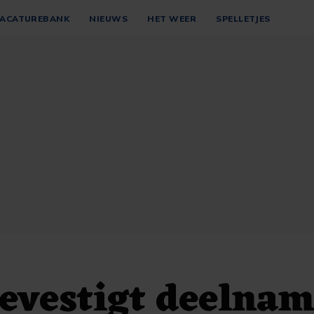
ACATUREBANK
NIEUWS
HET WEER
SPELLETJES
evestigt deelna