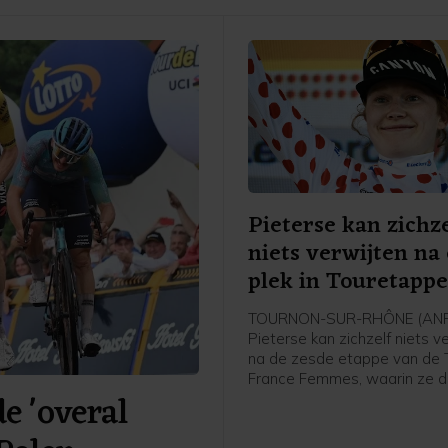
Pieterse kan zichze
niets verwijten na
plek in Touretapp
TOURNON-SUR-RHÔNE (ANP)
Pieterse kan zichzelf niets v
na de zesde etappe van de 
France Femmes, waarin ze 
 'overal
werd achter winnares Kimbe
Court en Cédrine Kerbaol. Da
Nederlandse bolletjestruidra