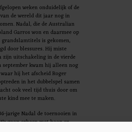
afgelopen weken onduidelijk of de
an de wereld dit jaar nog in
komen. Nadal, die de Australian
oland Garros won en daarmee op
 grandslamtitels is gekomen,
gd door blessures. Hij miste
zijn uitschakeling in de vierde
n september kwam hij alleen nog
, waar hij het afscheid Roger
optreden in het dubbelspel samen
acht ook veel tijd thuis door om
rste kind mee te maken.
36-jarige Nadal de toernooien in
. "We gaan erheen met hoop en
jd competitief, waar hij ook