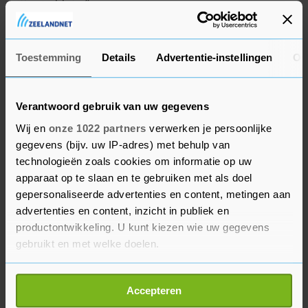
zijn zo klein."
De return in Parijs is op 7 mei.
Toestemming
Details
Advertentie-instellingen
Ov
Verantwoord gebruik van uw gegevens
Wij en
onze 1022 partners
verwerken je persoonlijke
gegevens (bijv. uw IP-adres) met behulp van
technologieën zoals cookies om informatie op uw
apparaat op te slaan en te gebruiken met als doel
gepersonaliseerde advertenties en content, metingen aan
advertenties en content, inzicht in publiek en
productontwikkeling. U kunt kiezen wie uw gegevens
gebruikt en met welke doelen.
Als u het toestaat, willen we ook graag:
Accepteren
Informatie verzamelen over uw geografische