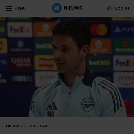
MENU
LOG IN
NIEUWS
/
VOETBAL