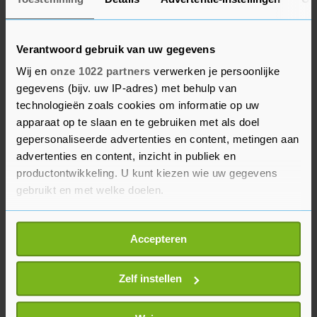
tegelijkertijd toezeggingen nakomen die deze
week gedaan zijn. Als blijkt dat dat in de
komende tijd niet gebeurt dan staken de
Verantwoord gebruik van uw gegevens
veiligheidsregio’s hun inspanningen", zei
Wij en
onze 1022 partners
verwerken je persoonlijke
burgemeester Hubert Bruls van Nijmegen,
gegevens (bijv. uw IP-adres) met behulp van
voorzitter van het Veiligheidsberaad.
technologieën zoals cookies om informatie op uw
apparaat op te slaan en te gebruiken met als doel
De 25 veiligheidsregio's gaan elk zoeken naar
gepersonaliseerde advertenties en content, metingen aan
225 extra noodopvangplaatsen om de overvolle
advertenties en content, inzicht in publiek en
aanmeldlocatie in Ter Apel te ontlasten. Daar
productontwikkeling. U kunt kiezen wie uw gegevens
gebruikt en met welke doelen.
kwam het de afgelopen weken regelmatig voor
dat asielzoekers op stoelen of in tenten de nacht
Als u het toestaat, willen we ook graag:
moesten doorbrengen.
Accepteren
Informatie verzamelen over uw geografische
locatie, die tot een paar meter nauwkeurig kan zijn
Uw apparaat identificeren door het actief te
Zelf instellen
scannen op specifieke eigenschappen (fingerprinting)
Lees meer over hoe uw persoonlijke gegevens worden