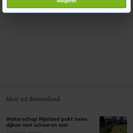
Weigeren
verwerkt en stel uw voorkeuren in het
detailgedeelte
in.
U kunt uw toestemming op elk moment wijzigen of
intrekken in de Cookieverklaring.
Met cookies werkt onze website beter en wordt jouw
bezoek makkelijker en persoonlijker. Op
onze cookiepagina kun je ons cookiebeleid bekijken en je
gemaakte keuze altijd wijzigen of intrekken.
Meer uit Binnenland
Waterschap Rijnland pakt twee
dijken met scheuren aan
27 minuten geleden