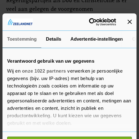
Regeringspartijen als D66 en ChristenUnie is er
veel aan gelegen de voorgenomen
klimaatheffingen tijdig ingevoerd te krijgen. De
aanstelling van een extra staatssecretaris van
Financiën eerder dit jaar bijvoorbeeld moest ook
Toestemming
Details
Advertentie-instellingen
Ov
in dát licht worden gezien, zei D66 destijds.
Verantwoord gebruik van uw gegevens
Wij en
onze 1022 partners
verwerken je persoonlijke
gegevens (bijv. uw IP-adres) met behulp van
technologieën zoals cookies om informatie op uw
apparaat op te slaan en te gebruiken met als doel
gepersonaliseerde advertenties en content, metingen aan
advertenties en content, inzicht in publiek en
productontwikkeling. U kunt kiezen wie uw gegevens
gebruikt en met welke doelen.
Als u het toestaat, willen we ook graag: