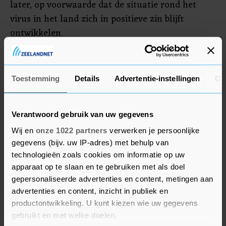
later, op voorwaarde dat de situatie rond het
virus in het land zich in positieve zin blijft
ontwikkelen.
In de Premier League is sinds 9 maart niet meer
gespeeld. Er staan nog 92 wedstrijden op het
Toestemming
Details
Advertentie-instellingen
Ov
programma en Liverpool is de ongenaakbare
koploper.
Verantwoord gebruik van uw gegevens
Wij en
onze 1022 partners
verwerken je persoonlijke
gegevens (bijv. uw IP-adres) met behulp van
technologieën zoals cookies om informatie op uw
apparaat op te slaan en te gebruiken met als doel
gepersonaliseerde advertenties en content, metingen aan
advertenties en content, inzicht in publiek en
productontwikkeling. U kunt kiezen wie uw gegevens
gebruikt en met welke doelen.