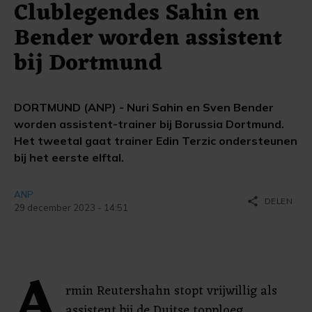
Clublegendes Sahin en
Bender worden assistent
bij Dortmund
DORTMUND (ANP) - Nuri Sahin en Sven Bender
worden assistent-trainer bij Borussia Dortmund.
Het tweetal gaat trainer Edin Terzic ondersteunen
bij het eerste elftal.
ANP
share
DELEN
29 december 2023 - 14:51
A
rmin Reutershahn stopt vrijwillig als
assistent bij de Duitse topploeg.