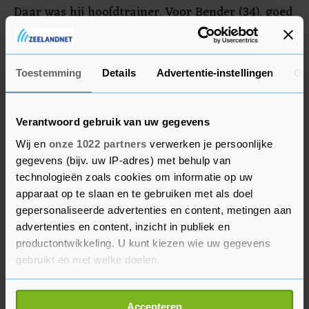
Daar was hij hoofdtrainer. Voor Bender (34), goed
voor 224 duels in het zwartgele shirt, is het zijn
eerste klus als trainer. Beide ex-profs speelden
ook samen.
Toestemming
Details
Advertentie-instellingen
Ov
Verantwoord gebruik van uw gegevens
Wij en
onze 1022 partners
verwerken je persoonlijke
gegevens (bijv. uw IP-adres) met behulp van
technologieën zoals cookies om informatie op uw
apparaat op te slaan en te gebruiken met als doel
gepersonaliseerde advertenties en content, metingen aan
advertenties en content, inzicht in publiek en
productontwikkeling. U kunt kiezen wie uw gegevens
gebruikt en met welke doelen.
Als u het toestaat, willen we ook graag:
Accepteren