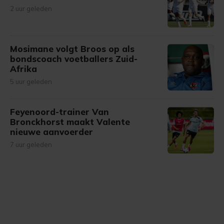
2 uur geleden
Mosimane volgt Broos op als
bondscoach voetballers Zuid-
Afrika
5 uur geleden
Feyenoord-trainer Van
Bronckhorst maakt Valente
nieuwe aanvoerder
7 uur geleden