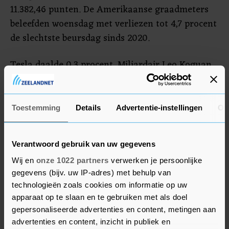
11.382,46 punten. De Amerikaanse graadmeters
beleefden woensdag met verliezen tot 4,7 procent
de slechtste beursdag sinds 2020.
Tesla daalde 0,3 procent. Miljardair Leo Koguan,
grootaandeelhouder van Tesla, roept de maker
van elektrische auto's op om voor 15 miljard
dollar aan eigen aandelen te gaan inkopen om
Toestemming
Details
Advertentie-instellingen
Ov
de koers van het aandeel te ondersteunen. Tesla
heeft dit jaar al zo'n 30 procent aan waarde
Verantwoord gebruik van uw gegevens
verloren.
Wij en
onze 1022 partners
verwerken je persoonlijke
gegevens (bijv. uw IP-adres) met behulp van
Boeing
technologieën zoals cookies om informatie op uw
apparaat op te slaan en te gebruiken met als doel
Boeing steeg 0,1 procent. International Airlines
gepersonaliseerde advertenties en content, metingen aan
Group (IAG), het moederbedrijf van onder meer
advertenties en content, inzicht in publiek en