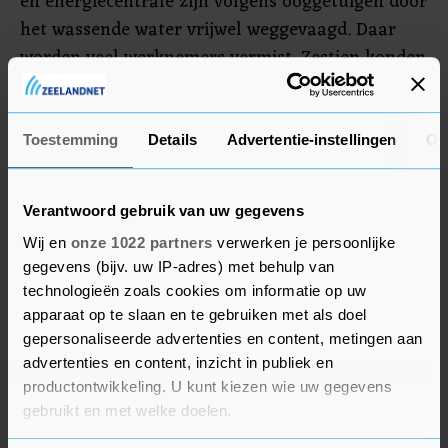
en energiecentrale zijn volgens ooggetuigen door
het wassende water vrijwel weggevaagd. Daar
worden veel werknemers vermist. Zestien konden
er uit een benarde positie in een tunnel worden
gered. De vloedgolf die het afgebroken stuk
gletsjer veroorzaakte, is echter verder
Toestemming
Details
Advertentie-instellingen
Ov
stroomafwaarts inmiddels niet gevaarlijk meer.
Verantwoord gebruik van uw gegevens
Wij en
onze 1022 partners
verwerken je persoonlijke
gegevens (bijv. uw IP-adres) met behulp van
technologieën zoals cookies om informatie op uw
apparaat op te slaan en te gebruiken met als doel
gepersonaliseerde advertenties en content, metingen aan
advertenties en content, inzicht in publiek en
productontwikkeling. U kunt kiezen wie uw gegevens
gebruikt en met welke doelen.