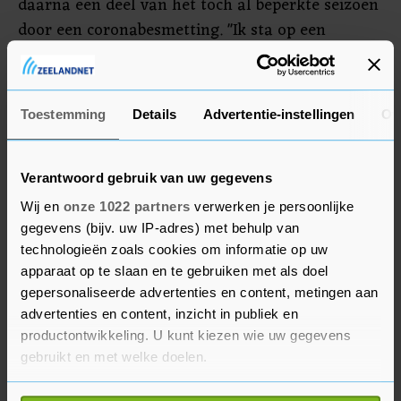
daarna een deel van het toch al beperkte seizoen
door een coronabesmetting. "Ik sta op een
cruciaal moment in mijn carrière. Deze lange
verbintenis geeft aan dat de ploeg vertrouwen in
me heeft. Dat geeft veel verantwoordelijkheid,
Toestemming
Details
Advertentie-instellingen
Ov
maar ook veel motivatie", aldus Ciccone.
Verantwoord gebruik van uw gegevens
Wij en
onze 1022 partners
verwerken je persoonlijke
gegevens (bijv. uw IP-adres) met behulp van
technologieën zoals cookies om informatie op uw
apparaat op te slaan en te gebruiken met als doel
gepersonaliseerde advertenties en content, metingen aan
advertenties en content, inzicht in publiek en
productontwikkeling. U kunt kiezen wie uw gegevens
gebruikt en met welke doelen.
Als u het toestaat, willen we ook graag: