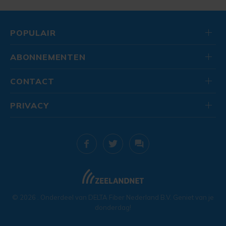
POPULAIR
ABONNEMENTEN
CONTACT
PRIVACY
© 2026
. Onderdeel van
DELTA Fiber Nederland B.V.
Geniet van je
donderdag!