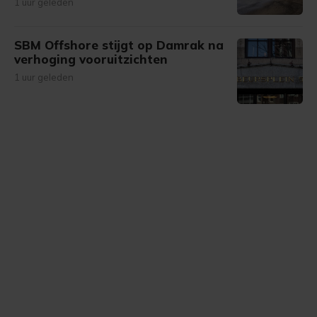
1 uur geleden
SBM Offshore stijgt op Damrak na
verhoging vooruitzichten
1 uur geleden