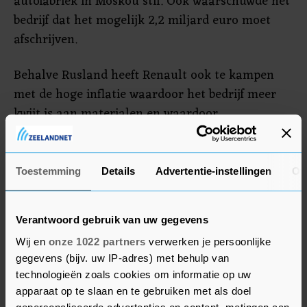
autofabriek in Moskou stil. Ook waarschuwde het
bedrijf dat het mogelijk 2,2 miljard euro moet
afschrijven.
Behalve Rusland heeft Renault ook te kampen
met de hoge inflatie waardoor het bedrijf meer
kwijt is aan materialen en waardoor
consumenten grote aankopen uitstellen.
Bovendien spelen chiptekorten nog altijd een rol
in de autosector. Financieel directeur Thierry
Toestemming
Details
Advertentie-instellingen
Ov
Piéton noemde die combinatie van problemen
"een ernstige verstoring" van de markt. Renault
Verantwoord gebruik van uw gegevens
denkt nog altijd dat de chiptekorten er dit jaar
Wij en
onze 1022 partners
verwerken je persoonlijke
toe leiden dat het bedrijf 300.000 auto's minder
gegevens (bijv. uw IP-adres) met behulp van
bouwt.
technologieën zoals cookies om informatie op uw
apparaat op te slaan en te gebruiken met als doel