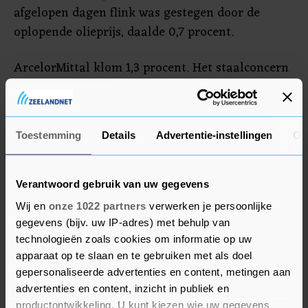
afgelopen dagen flink was gestegen door de
oplopende olieprijs, daalde 0,7 procent.
ArcelorMittal klom 1,3 procent. Het staalconcern
investeert niet langer in installaties voor schoner
staal in de Duitse plaatsen Bremen en
Eisenhüttenstadt. De concurrentie van goedkoper
Toestemming
Details
Advertentie-instellingen
Ov
staal van buiten de EU is volgens het concern zo
groot dat de staalindustrie in Europa al onder
druk staat zonder extra kosten voor vergroening.
Verantwoord gebruik van uw gegevens
Ook heeft ArcelorMittal een overeenkomst
Wij en
onze 1022 partners
verwerken je persoonlijke
getekend om zijn activiteiten in Bosnië en
gegevens (bijv. uw IP-adres) met behulp van
Herzegovina te verkopen.
technologieën zoals cookies om informatie op uw
apparaat op te slaan en te gebruiken met als doel
gepersonaliseerde advertenties en content, metingen aan
Luchtvaartmaatschappijen herstellen
advertenties en content, inzicht in publiek en
productontwikkeling. U kunt kiezen wie uw gegevens