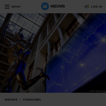
MENU
LOG IN
NIEUWS
/
FINANCIEEL