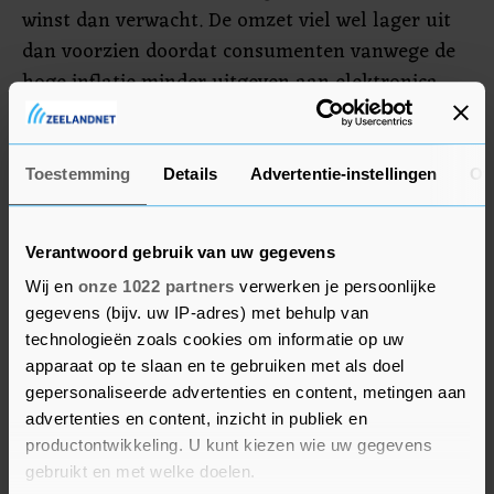
winst dan verwacht. De omzet viel wel lager uit
dan voorzien doordat consumenten vanwege de
hoge inflatie minder uitgeven aan elektronica.
Het concern handhaafde echter zijn
jaarverwachtingen.
Toestemming
Details
Advertentie-instellingen
Ov
Cloudbedrijf Snowflake, dollar- en
oliekoers
Verantwoord gebruik van uw gegevens
Snowflake werd 16,5 procent lager gezet. Het
Wij en
onze 1022 partners
verwerken je persoonlijke
gegevens (bijv. uw IP-adres) met behulp van
cloudbedrijf, waar de Nederlander Frank
technologieën zoals cookies om informatie op uw
Slootman topman is, gaf een tegenvallende
apparaat op te slaan en te gebruiken met als doel
verwachting af voor het huidige kwartaal. Ook
gepersonaliseerde advertenties en content, metingen aan
werd de omzetverwachting voor het hele jaar
advertenties en content, inzicht in publiek en
verlaagd doordat bedrijven voorzichtiger zijn
productontwikkeling. U kunt kiezen wie uw gegevens
geworden met de uitgaven aan cloudsoftware
gebruikt en met welke doelen.