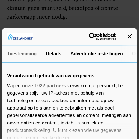
klanten geen muntgeld, betaalpas of aparte
parkeerapp meer nodig.
Bayer
In Stockholm maakte Swedish Match een
Toestemming
Details
Advertentie-instellingen
Ov
koerssprong van 25 procent. De Zweedse
producent van onder meer rookvrije tabak,
sigaren, lucifers en aanstekers verklaarde
Verantwoord gebruik van uw gegevens
gesprekken te voeren met Philip Morris
Wij en
onze 1022 partners
verwerken je persoonlijke
International over een mogelijke overname door
gegevens (bijv. uw IP-adres) met behulp van
de Amerikaanse sigarettenfabrikant.
technologieën zoals cookies om informatie op uw
apparaat op te slaan en te gebruiken met als doel
gepersonaliseerde advertenties en content, metingen aan
In Frankfurt klom Bayer meer dan 5 procent. Het
advertenties en content, inzicht in publiek en
Duitse chemie- en farmacieconcern zag de omzet
productontwikkeling. U kunt kiezen wie uw gegevens
en winst sterker dan verwacht stijgen in het
gebruikt en met welke doelen.