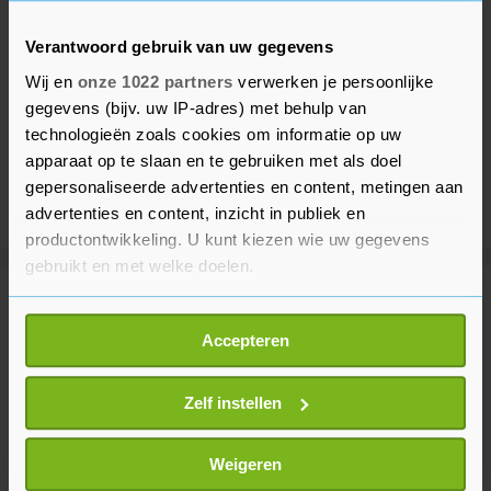
Verantwoord gebruik van uw gegevens
Wij en
onze 1022 partners
verwerken je persoonlijke
gegevens (bijv. uw IP-adres) met behulp van
technologieën zoals cookies om informatie op uw
apparaat op te slaan en te gebruiken met als doel
gepersonaliseerde advertenties en content, metingen aan
advertenties en content, inzicht in publiek en
productontwikkeling. U kunt kiezen wie uw gegevens
gebruikt en met welke doelen.
Meer uit Voetbal
Als u het toestaat, willen we ook graag:
Accepteren
Informatie verzamelen over uw geografische
locatie, die tot een paar meter nauwkeurig kan zijn
Paris Saint-Germain neemt
Fransman Digne over van Aston
Uw apparaat identificeren door het actief te
Zelf instellen
Villa
scannen op specifieke eigenschappen (fingerprinting)
11 uur geleden
Lees meer over hoe uw persoonlijke gegevens worden
Weigeren
verwerkt en stel uw voorkeuren in het
detailgedeelte
in.