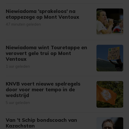
Niewiadoma 'sprakeloos' na
etappezege op Mont Ventoux
47 minuten geleden
Niewiadoma wint Touretappe en
verovert gele trui op Mont
Ventoux
1 uur geleden
KNVB voert nieuwe spelregels
door voor meer tempo in de
wedstrijd
5 uur geleden
Van 't Schip bondscoach van
Kazachstan