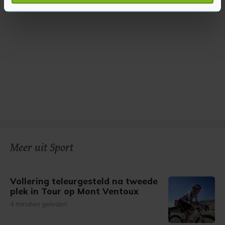
verwerkt en stel uw voorkeuren in het
detailgedeelte
in.
U kunt uw toestemming op elk moment wijzigen of
intrekken in de Cookieverklaring.
Met cookies werkt onze website beter en wordt jouw
bezoek makkelijker en persoonlijker. Op
onze cookiepagina kun je ons cookiebeleid bekijken en je
gemaakte keuze altijd wijzigen of intrekken.
Meer uit Sport
Vollering teleurgesteld na tweede
plek in Tour op Mont Ventoux
4 minuten geleden