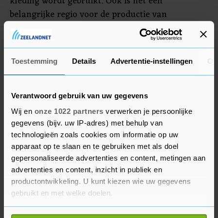
kleding wordt gebruikt. Ook is het een
belangrijke regio voor de productie van
polysilicium, dat voor zonnepanelen wordt
gebruikt. De Amerikaanse president Joe Biden
ondertekende donderdag de wet die de invoer
Toestemming
Details
Advertentie-instellingen
Ov
van producten uit Xinjiang aan banden legt.
Verantwoord gebruik van uw gegevens
Wij en
onze 1022 partners
verwerken je persoonlijke
gegevens (bijv. uw IP-adres) met behulp van
technologieën zoals cookies om informatie op uw
apparaat op te slaan en te gebruiken met als doel
gepersonaliseerde advertenties en content, metingen aan
advertenties en content, inzicht in publiek en
productontwikkeling. U kunt kiezen wie uw gegevens
gebruikt en met welke doelen.
Als u het toestaat, willen we ook graag: