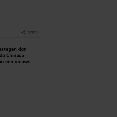
share
DELEN
gestegen dan
nde Chinese
van een nieuwe