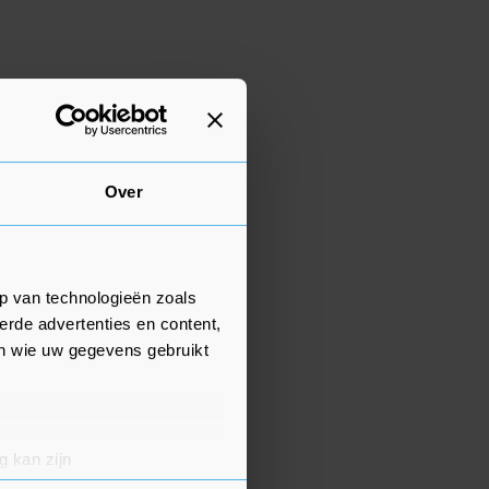
Over
p van technologieën zoals
erde advertenties en content,
en wie uw gegevens gebruikt
g kan zijn
erprinting)