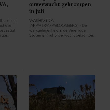
EVA,
onverwacht gekrompen
in juli
t ook last
WASHINGTON
istieke
(ANP/RTR/AFP/BLOOMBERG) - De
bevestigt
werkgelegenheid in de Verenigde
itse
Staten is in juli onverwacht gekrompen
t ANP.
en het groeicijfer van juni is flink naar
beneden bijgesteld. Volgens de
 webshop
Amerikaanse overheid nam het aantal
e
arbeidsplaatsen vorige maand met
m later
23.000 af, terwijl economen juist op
dat
een toename van ongeveer 80.000
et door
banen hadden gerekend. In juni ging
het om een aanwas met 20.000
banen. Voor die maand werd eerder
een groei met 57.000 arbeidsplaatsen
gemeld.