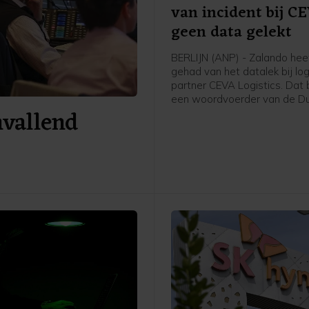
van incident bij C
geen data gelekt
BERLIJN (ANP) - Zalando heef
gehad van het datalek bij log
partner CEVA Logistics. Dat 
een woordvoerder van de Du
nvallend
webwinkel na vragen van he
Woensdag waarschuwden
winkelketen de Bijenkorf en
Bol al voor een datalek bij d
logistieke partner. Daar kwa
ook Ajax bij. Zalando meldt 
gegevens van zijn klanten ni
het incident zijn getroffen.