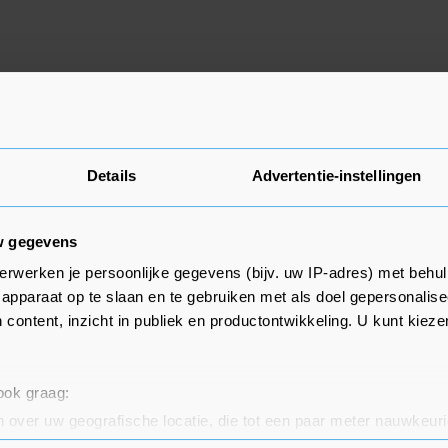
andse vraag proberen veel
roducten in het buitenland te
 prijzen. Die vloedgolf van
Details
Advertentie-instellingen
ren zorgt echter voor weerstand
geleid tot de invoering van
w gegevens
hinese goederen. Zo voerde de
erwerken je persoonlijke gegevens (bijv. uw IP-adres) met behul
porttarieven in voor elektrische
apparaat op te slaan en te gebruiken met als doel gepersonalise
 content, inzicht in publiek en productontwikkeling. U kunt kiez
ikaanse president Donald
 tarieven van maar liefst 60
 ook graag:
eren te heffen. Dat zou
 over uw geografische locatie, die tot een paar meter nauwkeuri
eren door het actief te scannen op specifieke eigenschappen (fing