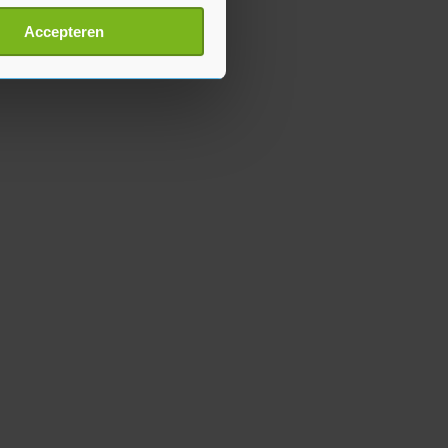
t
detailgedeelte
in. U kunt uw
Accepteren
p onze cookiepagina kun je