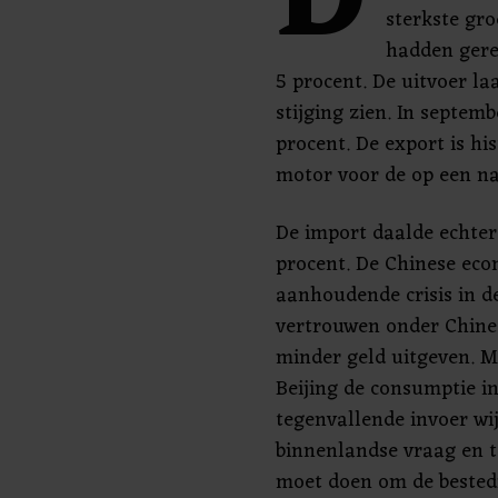
D
sterkste gro
hadden gere
5 procent. De uitvoer la
stijging zien. In septem
procent. De export is hi
motor voor de op een na
De import daalde echter
procent. De Chinese ec
aanhoudende crisis in d
vertrouwen onder Chine
minder geld uitgeven. 
Beijing de consumptie in
tegenvallende invoer w
binnenlandse vraag en t
moet doen om de bestedi