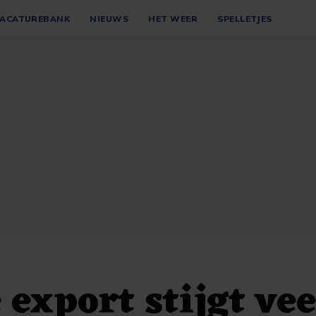
ACATUREBANK
NIEUWS
HET WEER
SPELLETJES
 export stijgt vee