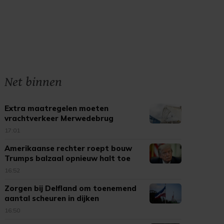
Net binnen
Extra maatregelen moeten
vrachtverkeer Merwedebrug
terugdringen
17:01
Amerikaanse rechter roept bouw
Trumps balzaal opnieuw halt toe
16:52
Zorgen bij Delfland om toenemend
aantal scheuren in dijken
16:50