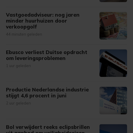
Vastgoedadviseur: nog jaren
minder huurhuizen door
verkoopgolf
44 minuten geleden
Ebusco verliest Duitse opdracht
om leveringsproblemen
1 uur geleden
Productie Nederlandse industrie
stijgt 4,6 procent in juni
2 uur geleden
Bol verwijdert reeks eclipsbrillen
uit aanbod om veiligheidseisen