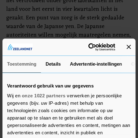
het vertrouwen onder grote fabrikanten in het
land voor het eerst in vier kwartalen licht is
gezakt. Een punt van zorg is de sterk gedaalde
waarde van de Japanse yen. De Japanse
autoriteiten willen mogelijk maatregelen nemen,
maar bedrijven zijn bang dat zij daarvan nadeel
zullen ondervinden.
Toestemming
Details
Advertentie-instellingen
Ov
De beurs in Amsterdam is op tweede paasdag
gesloten. Maar sommige beurzen in Azië gingen
maandag wel open. Ook op Wall Street wordt
Verantwoord gebruik van uw gegevens
later op de dag weer gehandeld.
Wij en
onze 1022 partners
verwerken je persoonlijke
gegevens (bijv. uw IP-adres) met behulp van
technologieën zoals cookies om informatie op uw
apparaat op te slaan en te gebruiken met als doel
gepersonaliseerde advertenties en content, metingen aan
advertenties en content, inzicht in publiek en