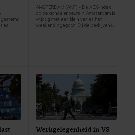
AMSTERDAM (ANP) - De AEX-index
e
op de aandelenbeurs in Amsterdam is
ingestemd
vrijdag met een klein verlies het
ties
weekend ingegaan. Bij de bedrijven in
et moet
de hoofdgraadmeter was maritiem
oliedienstverlener SBM Offshore een
ngenomen
negatieve uitschieter, na een dag
ing treedt.
eerder nog uitblinker te zijn geweest
k volgende
door sterke cijfers en verwachtingen.
Verder ging de aandacht van
beleggers onder meer uit naar het
belangrijke Amerikaanse
banenrapport, dat veel zwakker uitviel
dan verwacht.
last
Werkgelegenheid in VS