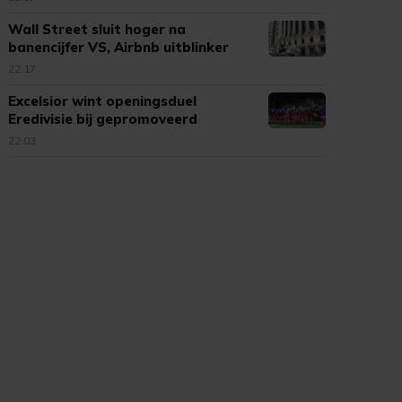
Wall Street sluit hoger na
banencijfer VS, Airbnb uitblinker
22:17
Excelsior wint openingsduel
Eredivisie bij gepromoveerd
Cambuur
22:03