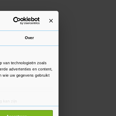
Over
p van technologieën zoals
erde advertenties en content,
en wie uw gegevens gebruikt
g kan zijn
erprinting)
t
detailgedeelte
in. U kunt uw