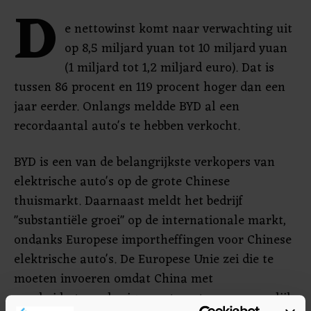
D
e nettowinst komt naar verwachting uit
op 8,5 miljard yuan tot 10 miljard yuan
(1 miljard tot 1,2 miljard euro). Dat is
tussen 86 procent en 119 procent hoger dan een
jaar eerder. Onlangs meldde BYD al een
recordaantal auto's te hebben verkocht.
BYD is een van de belangrijkste verkopers van
elektrische auto's op de grote Chinese
thuismarkt. Daarnaast meldt het bedrijf
"substantiële groei" op de internationale markt,
ondanks Europese importheffingen voor Chinese
elektrische auto's. De Europese Unie zei die te
moeten invoeren omdat China met
overheidssteun de eigen autosector een oneerlijk