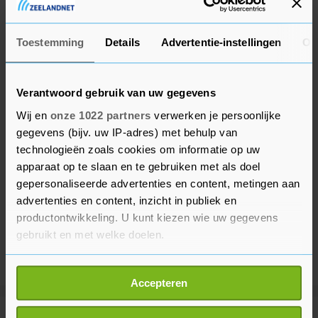
concurrentievoordeel zou geven.
Toestemming
Details
Advertentie-instellingen
Ov
Verantwoord gebruik van uw gegevens
Wij en
onze 1022 partners
verwerken je persoonlijke
gegevens (bijv. uw IP-adres) met behulp van
technologieën zoals cookies om informatie op uw
apparaat op te slaan en te gebruiken met als doel
gepersonaliseerde advertenties en content, metingen aan
advertenties en content, inzicht in publiek en
productontwikkeling. U kunt kiezen wie uw gegevens
gebruikt en met welke doelen.
Als u het toestaat, willen we ook graag:
Accepteren
Informatie verzamelen over uw geografische
locatie, die tot een paar meter nauwkeurig kan zijn