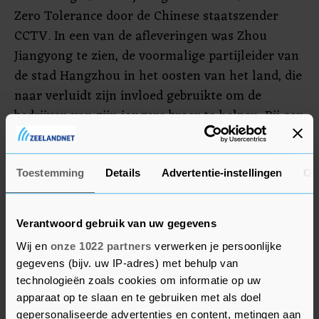
Zero Tolerance door de Chinese staatszender
CCTV. In een van de afleveringen was Zhou
Jiangyong te zien, de voormalige partijleider van
de stad Hangzhou in het oosten van het land, die
naar verluidt zijn invloed gebruikte om de
bedrijven van zijn jongere broer te helpen. Bij een
van die bedrijven zou naar verluidt ook Ant
Group van Jack Ma als investeerder betrokken
zijn geweest.
Toestemming
Details
Advertentie-instellingen
Ov
Alibaba
Verantwoord gebruik van uw gegevens
Hoewel de link met Ant Group in de aflevering
Wij en
onze 1022 partners
verwerken je persoonlijke
gegevens (bijv. uw IP-adres) met behulp van
niet rechtstreeks werd genoemd zakte het
technologieën zoals cookies om informatie op uw
aandeel Alibaba, de eigenaar van Ant Group,
apparaat op te slaan en te gebruiken met als doel
vrijdag flink op de beurs in Hongkong. Jack Ma,
gepersonaliseerde advertenties en content, metingen aan