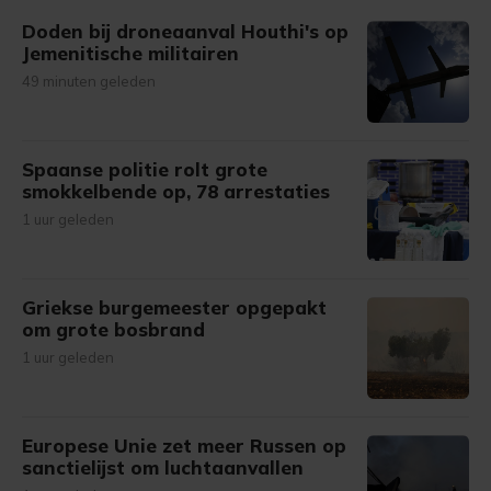
gemaakte keuze altijd wijzigen of intrekken.
Doden bij droneaanval Houthi's op
Jemenitische militairen
49 minuten geleden
Spaanse politie rolt grote
smokkelbende op, 78 arrestaties
1 uur geleden
Griekse burgemeester opgepakt
om grote bosbrand
1 uur geleden
Europese Unie zet meer Russen op
sanctielijst om luchtaanvallen