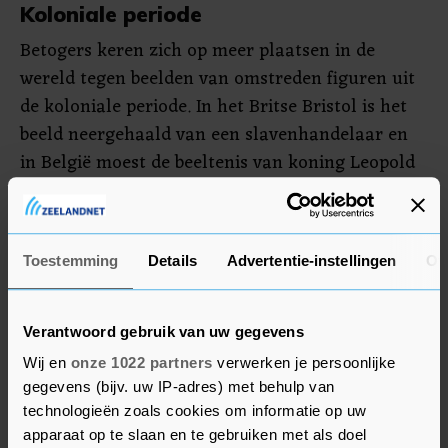
Koloniale periode
Betogers keren zich op meer plaatsen in de
wereld tegen beelden van omstreden figuren uit
de koloniale periode. In het Britse Bristol is het
beeld neergehaald van een slavenhandelaar en
in België moest de beeltenis van koning Leopold
II het ontgelden. Hij wordt verantwoordelijk
gehouden voor een schrikbewind in Congo.
Toestemming
Details
Advertentie-instellingen
Ov
In de VS zijn op meerdere plaatsen beelden van
Columbus gevandaliseerd, waaronder ook het
beeld in Grant Park. Burgemeester Lightfoot had
Verantwoord gebruik van uw gegevens
eerder nog gezegd die beeltenis van Colombus te
Wij en
onze 1022 partners
verwerken je persoonlijke
willen laten staan. De gemeente heeft inmiddels
gegevens (bijv. uw IP-adres) met behulp van
ook een ander beeld van Columbus weggehaald.
technologieën zoals cookies om informatie op uw
apparaat op te slaan en te gebruiken met als doel