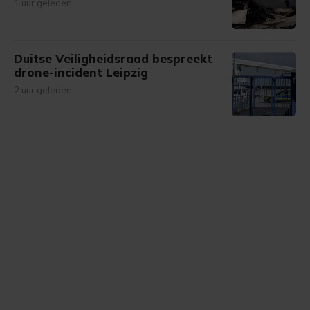
1 uur geleden
Duitse Veiligheidsraad bespreekt
drone-incident Leipzig
2 uur geleden