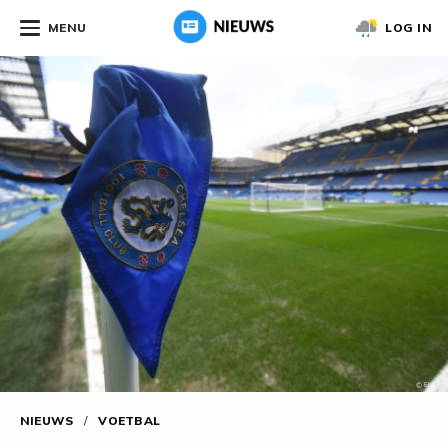
MENU
LOG IN
NIEUWS
/
VOETBAL