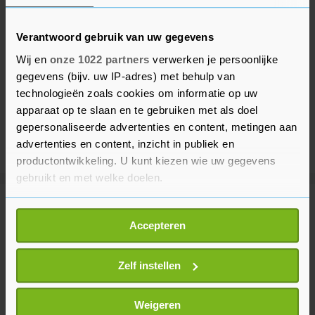
Verantwoord gebruik van uw gegevens
Wij en
onze 1022 partners
verwerken je persoonlijke
gegevens (bijv. uw IP-adres) met behulp van
technologieën zoals cookies om informatie op uw
apparaat op te slaan en te gebruiken met als doel
gepersonaliseerde advertenties en content, metingen aan
advertenties en content, inzicht in publiek en
productontwikkeling. U kunt kiezen wie uw gegevens
gebruikt en met welke doelen.
Meer uit Voetbal
Als u het toestaat, willen we ook graag:
Accepteren
Informatie verzamelen over uw geografische
locatie, die tot een paar meter nauwkeurig kan zijn
Paris Saint-Germain neemt
Uw apparaat identificeren door het actief te
Zelf instellen
Fransman Digne over van Aston
scannen op specifieke eigenschappen (fingerprinting)
Villa
Lees meer over hoe uw persoonlijke gegevens worden
8 uur geleden
Weigeren