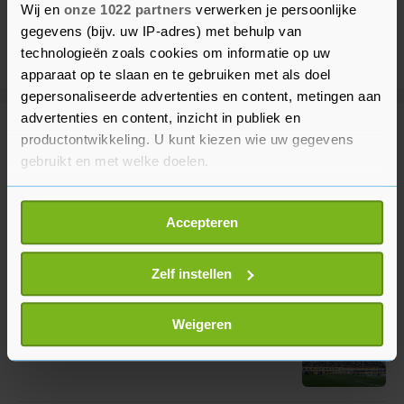
Wij en
onze 1022 partners
verwerken je persoonlijke
gegevens (bijv. uw IP-adres) met behulp van
technologieën zoals cookies om informatie op uw
apparaat op te slaan en te gebruiken met als doel
gepersonaliseerde advertenties en content, metingen aan
advertenties en content, inzicht in publiek en
Meer uit Voetbal
productontwikkeling. U kunt kiezen wie uw gegevens
gebruikt en met welke doelen.
Excelsior wint openingsduel
Als u het toestaat, willen we ook graag:
Eredivisie bij gepromoveerd
Accepteren
Informatie verzamelen over uw geografische
Cambuur
locatie, die tot een paar meter nauwkeurig kan zijn
9 uur geleden
Uw apparaat identificeren door het actief te
Zelf instellen
scannen op specifieke eigenschappen (fingerprinting)
Eredivisieseizoen van start gegaan
Lees meer over hoe uw persoonlijke gegevens worden
Weigeren
in stadion Leeuwarden
verwerkt en stel uw voorkeuren in het
detailgedeelte
in.
11 uur geleden
U kunt uw toestemming op elk moment wijzigen of
intrekken in de Cookieverklaring.