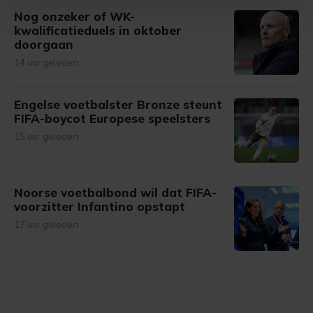
Nog onzeker of WK-
Met cookies werkt onze website beter en wordt jouw
kwalificatieduels in oktober
bezoek makkelijker en persoonlijker. Op
doorgaan
onze cookiepagina kun je ons cookiebeleid bekijken en je
14 uur geleden
gemaakte keuze altijd wijzigen of intrekken.
Engelse voetbalster Bronze steunt
FIFA-boycot Europese speelsters
15 uur geleden
Noorse voetbalbond wil dat FIFA-
voorzitter Infantino opstapt
17 uur geleden