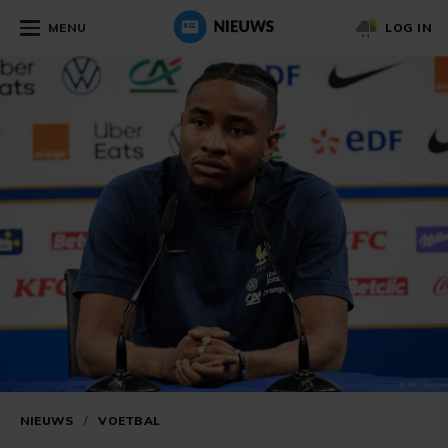
MENU
LOG IN
NIEUWS
/
VOETBAL