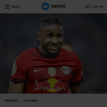
MENU
LOG IN
NIEUWS
/
VOETBAL