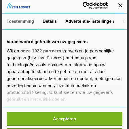
international een aantal duels vanwege een
heupblessure.
Toestemming
Details
Advertentie-instellingen
Ov
Verantwoord gebruik van uw gegevens
Wij en
onze 1022 partners
verwerken je persoonlijke
gegevens (bijv. uw IP-adres) met behulp van
technologieën zoals cookies om informatie op uw
apparaat op te slaan en te gebruiken met als doel
gepersonaliseerde advertenties en content, metingen aan
advertenties en content, inzicht in publiek en
productontwikkeling. U kunt kiezen wie uw gegevens
gebruikt en met welke doelen.
Als u het toestaat, willen we ook graag:
Accepteren
Informatie verzamelen over uw geografische
locatie, die tot een paar meter nauwkeurig kan zijn