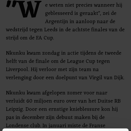
"W
e weten niet precies wanneer hij
geblesseerd is geraakt", zei de
Argentijn in aanloop naar de
wedstrijd tegen Leeds in de achtste finales van de
strijd om de FA Cup.
Nkunku kwam zondag in actie tijdens de tweede
helft van de finale om de League Cup tegen
Liverpool. Hij verloor met zijn team na
verlenging door een doelpunt van Virgil van Dijk.
Nkunku kwam afgelopen zomer voor naar
verluidt 60 miljoen euro over van het Duitse RB
Leipzig. Door een ernstige knieblessure kon hij
pas in december zijn debuut maken bij de
Londense club. In januari miste de Franse