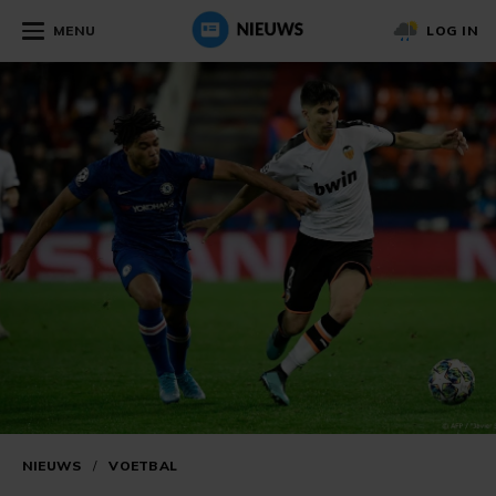
MENU
LOG IN
NIEUWS
/
VOETBAL