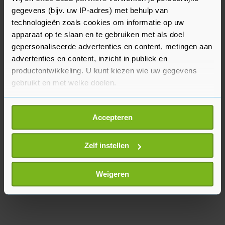
slotfase alsnog voor de 2-2.
gegevens (bijv. uw IP-adres) met behulp van
technologieën zoals cookies om informatie op uw
In de toegift van maar liefst 7 minuten kregen
apparaat op te slaan en te gebruiken met als doel
beide elftallen meerdere grote kansen de
gepersonaliseerde advertenties en content, metingen aan
advertenties en content, inzicht in publiek en
winnende treffer te maken.
productontwikkeling. U kunt kiezen wie uw gegevens
gebruikt en met welke doelen.
Als u het toestaat, willen we ook graag:
Accepteren
Informatie verzamelen over uw geografische
locatie, die tot een paar meter nauwkeurig kan zijn
Uw apparaat identificeren door het actief te
Zelf instellen
scannen op specifieke eigenschappen (fingerprinting)
Lees meer over hoe uw persoonlijke gegevens worden
Weigeren
verwerkt en stel uw voorkeuren in het
detailgedeelte
in.
U kunt uw toestemming op elk moment wijzigen of
intrekken in de Cookieverklaring.