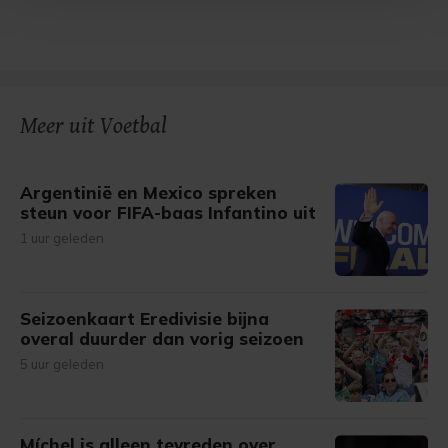
Met cookies werkt onze website beter en wordt jouw
bezoek makkelijker en persoonlijker. Op
onze cookiepagina kun je ons cookiebeleid bekijken en je
gemaakte keuze altijd wijzigen of intrekken.
Meer uit Voetbal
Argentinië en Mexico spreken
steun voor FIFA-baas Infantino uit
1 uur geleden
Seizoenkaart Eredivisie bijna
overal duurder dan vorig seizoen
5 uur geleden
Míchel is alleen tevreden over