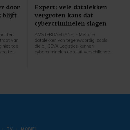
r door
Expert: vele datalekken
blijft
vergroten kans dat
cybercriminelen slagen
richten
AMSTERDAM (ANP) - Met alle
traat van
datalekken van tegenwoordig, zoals
g niet toe
die bij CEVA Logistics, kunnen
weg te
cybercriminelen data uit verschillende
at door de
lekken aan elkaar koppelen en zo
n laag
steeds overtuigender overkomen. Dat
XSMarine.
vergroot de kans dat mensen
slachtoffer worden van
cybercriminelen. Dat zegt IT-jurist en
directeur van ICTRecht Arnoud
Engelfriet, nu steeds meer bedrijven
laten weten last te hebben van het
cyberincident bij CEVA. Daarbij zijn
mogelijk persoonlijke gegevens van
Nederlandse consumenten
buitgemaakt.
TV
MOBIEL