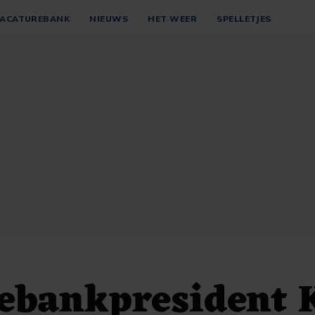
ACATUREBANK
NIEUWS
HET WEER
SPELLETJES
lebankpresident 