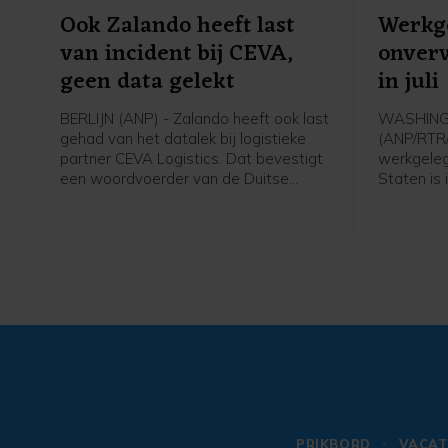
Ook Zalando heeft last
Werkg
van incident bij CEVA,
onver
geen data gelekt
in juli
BERLIJN (ANP) - Zalando heeft ook last
WASHIN
gehad van het datalek bij logistieke
(ANP/RTR
partner CEVA Logistics. Dat bevestigt
werkgeleg
een woordvoerder van de Duitse
Staten is
webwinkel na vragen van het ANP.
en het groe
Woensdag waarschuwden
beneden b
winkelketen de Bijenkorf en webshop
Amerikaan
Bol al voor een datalek bij de
arbeidspl
logistieke partner. Daar kwam later
23.000 af,
ook Ajax bij. Zalando meldt dat
een toen
gegevens van zijn klanten niet door
banen had
het incident zijn getroffen.
het om e
banen. Vo
een groei
gemeld.
PRIKBORD
VACAT