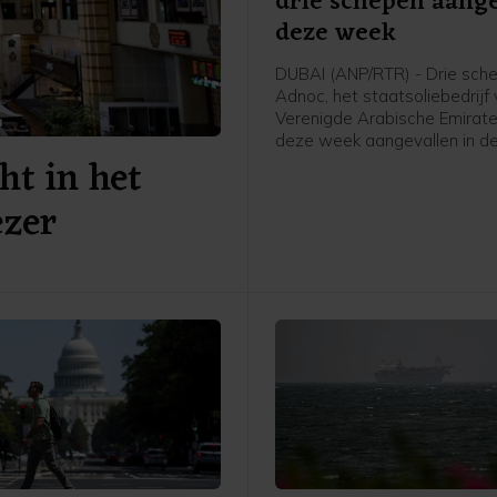
drie schepen aang
deze week
DUBAI (ANP/RTR) - Drie sch
Adnoc, het staatsoliebedrijf
Verenigde Arabische Emiraten
deze week aangevallen in de
ht in het
van Hormuz. Sinds het begin
oorlog in het Midden-Oosten 
ezer
volgens het bedrijf vijftien t
Adnoc aangevallen met rake
drones, waarbij een dode is 
en twintig bemanningslede
raakten.