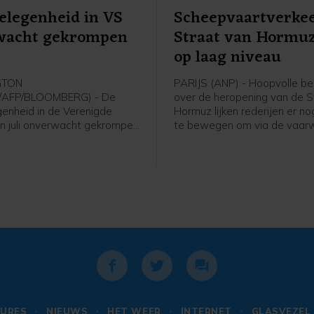
elegenheid in VS
Scheepvaartverkee
wacht gekrompen
Straat van Hormuz 
op laag niveau
GTON
PARIJS (ANP) - Hoopvolle be
/AFP/BLOOMBERG) - De
over de heropening van de S
enheid in de Verenigde
Hormuz lijken rederijen er no
 in juli onverwacht gekrompen
te bewegen om via de vaar
icijfer van juni is flink naar
varen. Het aantal schepen d
ijgesteld. Volgens de
zeestraat vaart, blijft op ee
se overheid nam het aantal
niveau, blijkt uit data van A
aatsen vorige maand met
 terwijl economen juist op
ame van ongeveer 80.000
den gerekend. In juni ging
en aanwas met 20.000
or die maand werd eerder
 met 57.000 arbeidsplaatsen
URES
NIEUWS
HET WEER
INTERNET
GLASVEZEL