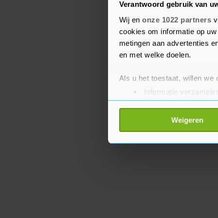
Verantwoord gebruik van u
aan bedrijven geen leen
opgelegd, zoals dat wel 
Wij en
onze 1022 partners
v
cookies om informatie op uw 
maakt de lage rente hy
metingen aan advertenties en
spotgoedkoop en jaagt d
en met welke doelen.
Als u het toestaat, willen we
Informatie verzamelen
Uw apparaat identific
Lees meer over hoe uw perso
Weigeren
toestemming op elk moment wi
Met cookies werkt onze websi
ons cookiebeleid bekijken en 