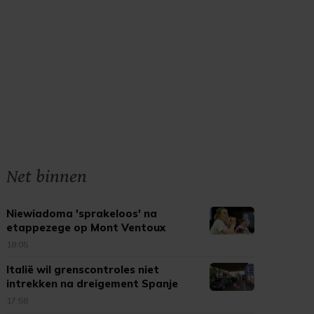
Net binnen
Niewiadoma 'sprakeloos' na
etappezege op Mont Ventoux
18:05
Italië wil grenscontroles niet
intrekken na dreigement Spanje
17:58