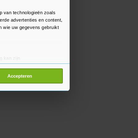
p van technologieën zoals
erde advertenties en content,
en wie uw gegevens gebruikt
g kan zijn
erprinting)
t
detailgedeelte
in. U kunt uw
Accepteren
p onze cookiepagina kun je