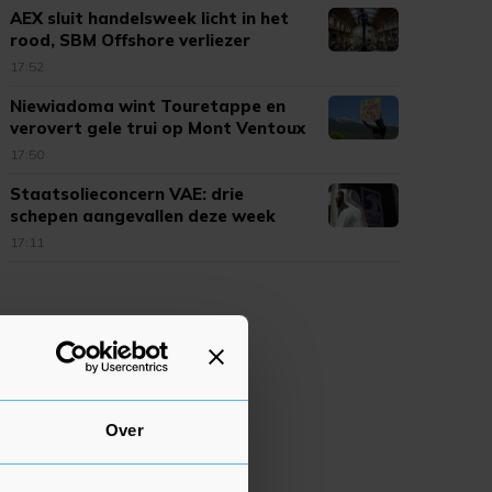
AEX sluit handelsweek licht in het
rood, SBM Offshore verliezer
17:52
Niewiadoma wint Touretappe en
verovert gele trui op Mont Ventoux
17:50
Staatsolieconcern VAE: drie
schepen aangevallen deze week
17:11
Over