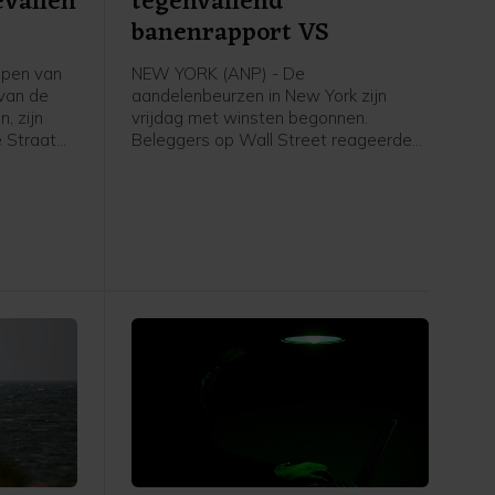
evallen
tegenvallend
banenrapport VS
epen van
NEW YORK (ANP) - De
 van de
aandelenbeurzen in New York zijn
, zijn
vrijdag met winsten begonnen.
 Straat
Beleggers op Wall Street reageerden
 van de
op het banenrapport van de
zijn
Amerikaanse overheid. Uit dat rapport
ankers van
bleek dat er in juli 23.000 banen zijn
tten en
verdwenen, terwijl er een groei van
gevallen
ongeveer 80.000 arbeidsplaatsen
n gewond
werd verwacht. Daardoor kan de
Amerikaanse centrale bank
voorzichtiger worden met het
verhogen van de rente.