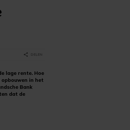
e
share
DELEN
e lage rente. Hoe
h opbouwen in het
landsche Bank
oten dat de