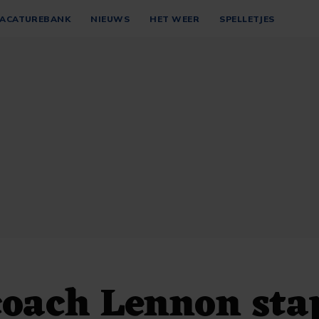
ACATUREBANK
NIEUWS
HET WEER
SPELLETJES
coach Lennon sta