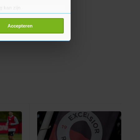
g kan zijn
erprinting)
t
detailgedeelte
in. U kunt uw
Accepteren
p onze cookiepagina kun je