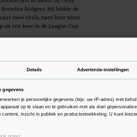
ennon (49) in dienst bij Celtic
 Brendan Rodgers. Hij leidde de
naar twee titels, twee keer winst
p en een keer in de League Cup.
ic voor de tiende opeenvolgende
 Dat zit er niet meer in.
 neemt de taken van Lennon
Details
Advertentie-instellingen
w gegevens
erwerken je persoonlijke gegevens (bijv. uw IP-adres) met behul
apparaat op te slaan en te gebruiken met als doel gepersonalise
 content, inzicht in publiek en productontwikkeling. U kunt kiez
 ook graag: