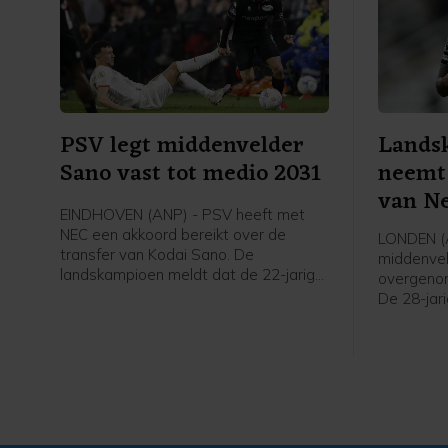
PSV legt middenvelder
Lands
Sano vast tot medio 2031
neemt
van Ne
EINDHOVEN (ANP) - PSV heeft met
NEC een akkoord bereikt over de
LONDEN (A
transfer van Kodai Sano. De
middenvel
landskampioen meldt dat de 22-jarige
overgeno
middenvelder een contract tot medio
De 28-jari
2031 tekent.
was bij N
voor vier
nog een s