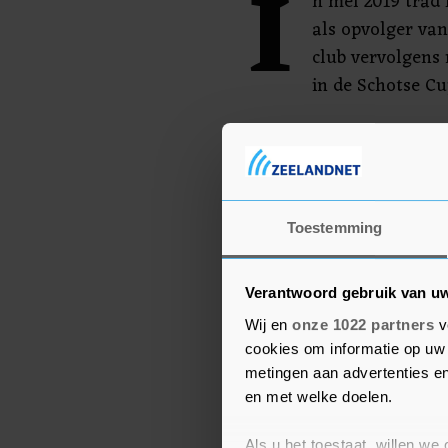
I
n mei 2019 trad L
als opvolger van
club vervolgens 
in de Schotse Cu
Dit seizoen hoopte Celt
keer kampioen te worden.
Assistent John Kennedy
voorlopig over.
Toestemming
Verantwoord gebruik van u
Wij en
onze 1022 partners
v
cookies om informatie op uw 
metingen aan advertenties en
en met welke doelen.
Als u het toestaat, willen we