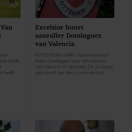
 Van
Excelsior huurt
t
aanvaller Domínguez
van Valencia
ord-
ROTTERDAM (ANP) - Excelsior huurt
orst heeft
Mario Domínguez voor één seizoen
t
van Valencia CF Mestalla. De 22-jarige
at heeft
spits komt per direct over en sluit
meteen aan bij de selectie, meldt de
Rotterdamse Eredivisieclub, die ook
een optie tot koop heeft opgenomen
in de overeenkomst.