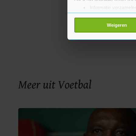
Informatie verzamelen
Uw apparaat identific
Lees meer over hoe uw perso
Weigeren
toestemming op elk moment wi
Met cookies werkt onze websi
ons cookiebeleid bekijken en 
Meer uit Voetbal