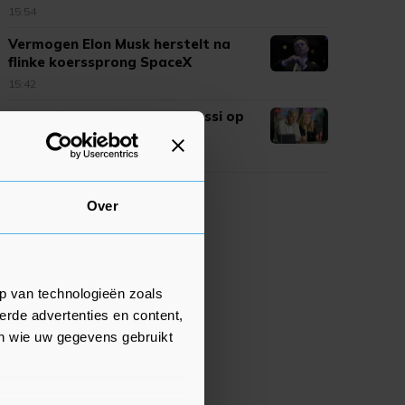
15:54
Vermogen Elon Musk herstelt na
flinke koerssprong SpaceX
15:42
Argentijnse media: vader Messi op
68-jarige leeftijd overleden
15:19
Over
p van technologieën zoals
erde advertenties en content,
en wie uw gegevens gebruikt