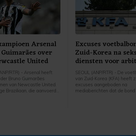
kampioen Arsenal
Excuses voetbalbo
 Guimarães over
Zuid-Korea na sek
wcastle United
diensten voor arbi
NP/RTR) - Arsenal heeft
SEOUL (ANP/RTR) - De voet
der Bruno Guimarães
van Zuid-Korea (KFA) heeft z
men van Newcastle United.
excuses aangeboden na
ge Braziliaan, die aanvoerder
mediaberichten dat de bond
ewcastle, heeft een contract
en 2012 seksuele diensten h
 seizoenen met de optie van
geregeld en betaald voor bu
eizoen getekend.
scheidsrechters die in het l
voor interlands. De Zuid-Ko
zender JTBC berichtte dond
de diensten, onder meer voor
die in Zuid-Korea waren voor