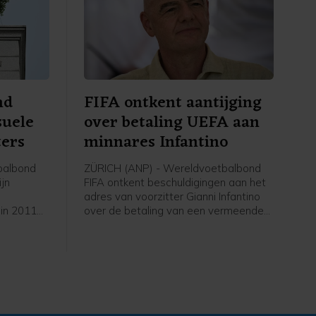
nd
FIFA ontkent aantijging
suele
over betaling UEFA aan
ters
minnares Infantino
balbond
ZÜRICH (ANP) - Wereldvoetbalbond
ijn
FIFA ontkent beschuldigingen aan het
adres van voorzitter Gianni Infantino
 in 2011
over de betaling van een vermeende
eeft
minnares van de Zwitser in zijn tijd als
itenlandse
secretaris-generaal bij de Europese
and waren
voetbalbond UEFA. De Britse krant The
reaanse
Telegraph meldde vrijdag dat de
erdag over
vrouw een vertrekvergoeding had
 arbiters
gekregen bij de UEFA na een affaire
met Infantino. De Europese bond