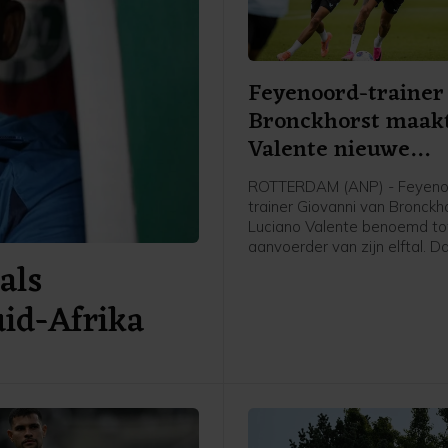
Feyenoord-trainer
Bronckhorst maak
Valente nieuwe
aanvoerder
ROTTERDAM (ANP) - Feyeno
trainer Giovanni van Bronckh
Luciano Valente benoemd to
aanvoerder van zijn elftal. D
als
Feyenoord via social media
bekendgemaakt.
uid-Afrika