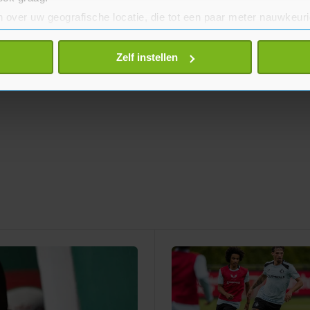
 over uw geografische locatie, die tot een paar meter nauwkeuri
eren door het actief te scannen op specifieke eigenschappen (fing
onlijke gegevens worden verwerkt en stel uw voorkeuren in he
Zelf instellen
jzigen of intrekken in de Cookieverklaring.
te beter en wordt jouw bezoek makkelijker en persoonlijker. O
je gemaakte keuze altijd wijzigen of intrekken.