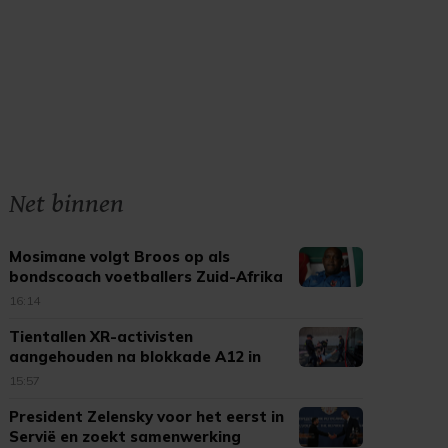
Net binnen
Mosimane volgt Broos op als
bondscoach voetballers Zuid-Afrika
16:14
Tientallen XR-activisten
aangehouden na blokkade A12 in
Den Haag
15:57
President Zelensky voor het eerst in
Servië en zoekt samenwerking