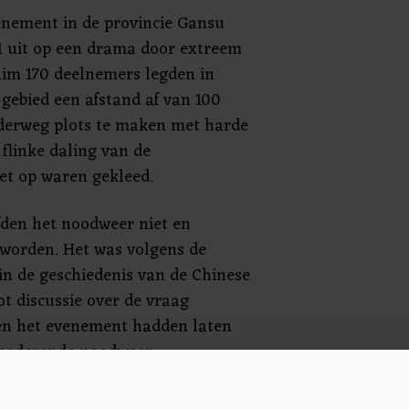
enement in de provincie Gansu
21 uit op een drama door extreem
uim 170 deelnemers legden in
 gebied een afstand af van 100
nderweg plots te maken met harde
flinke daling van de
et op waren gekleed.
fden het noodweer niet en
worden. Het was volgens de
in de geschiedenis van de Chinese
ot discussie over de vraag
n het evenement hadden laten
naderende noodweer.
de organisatoren later