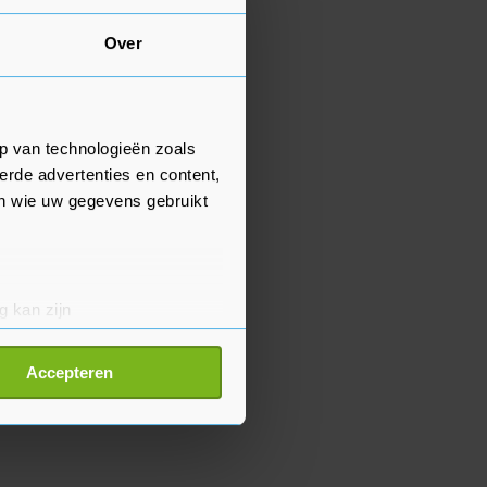
Over
p van technologieën zoals
erde advertenties en content,
en wie uw gegevens gebruikt
g kan zijn
erprinting)
t
detailgedeelte
in. U kunt uw
Accepteren
p onze cookiepagina kun je