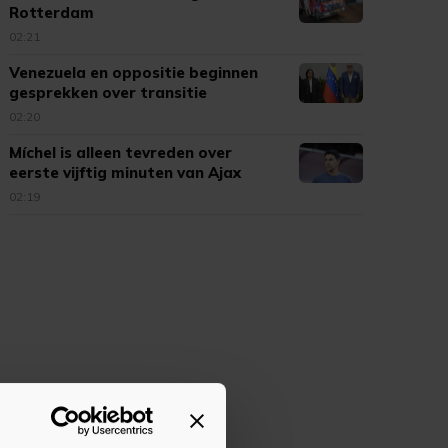
Rotterdam
02:21
Venezuela en oppositie beginnen
gesprekken over transitie
02:20
Míchel is alleen tevreden over
eerste vijftig minuten van Ajax
02:19