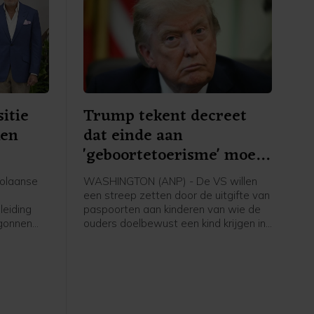
itie
Trump tekent decreet
ken
dat einde aan
'geboortetoerisme' moet
maken
olaanse
WASHINGTON (ANP) - De VS willen
een streep zetten door de uitgifte van
leiding
paspoorten aan kinderen van wie de
egonnen
ouders doelbewust een kind krijgen in
eiden tot
de Verenigde Staten en daarbij de
staat misleiden. Daartoe heeft
lingen
president Donald Trump een
 de
presidentieel decreet uitgevaardigd.
ent
Op die manier wil Trump wat hij ziet
erikaanse
als "geboortetoerisme" tegengaan.