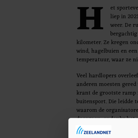
H
et sportev
liep in 20
weer. De r
bergachtig
kilometer. Ze kregen o
wind, hagelbuien en een 
temperatuur, waar ze ni
Veel hardlopers overlee
anderen moesten gered 
krant de grootste ramp 
buitensport. Die leidde t
waarom de organisatore
doorgaan, ondanks het 
Onderzoekers verweten 