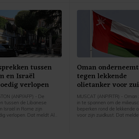
leger.
sprekken tussen
Oman onderneemt 
n en Israël
tegen lekkende
oedig verlopen
olietanker voor zu
ON (ANP/AFP) - De
MUSCAT (ANP/RTR) - Oman z
n tussen de Libanese
in te spannen om de milieus
n Israël in Rome zijn
beperken rond de lekkende o
ig verlopen. Dat meldt Al
voor zijn zuidkust. Dat meld
p gezag van een
staatsmedia op gezag van 
rder van het Amerikaanse
ministerie van Transport.
e van Buitenlandse Zaken. De