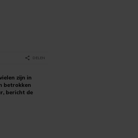
share
DELEN
elen zijn in
an betrokken
r, bericht de