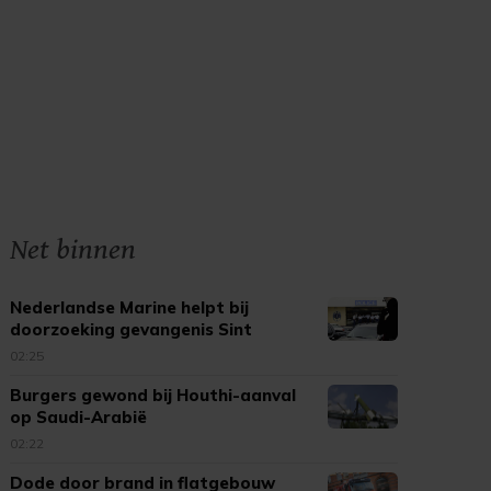
Net binnen
Nederlandse Marine helpt bij
doorzoeking gevangenis Sint
Maarten
02:25
Burgers gewond bij Houthi-aanval
op Saudi-Arabië
02:22
Dode door brand in flatgebouw