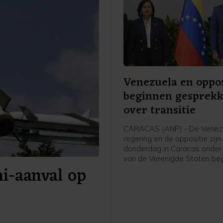
Venezuela en oppos
beginnen gesprek
over transitie
CARACAS (ANP) - De Venez
regering en de oppositie zijn
donderdag in Caracas onder 
van de Verenigde Staten b
i-aanval op
aan gesprekken die kunnen l
een politieke overgang en
verkiezingen. De onderhande
beginnen zeven maanden na
gevangenneming van presid
Nicolás Maduro door het Am