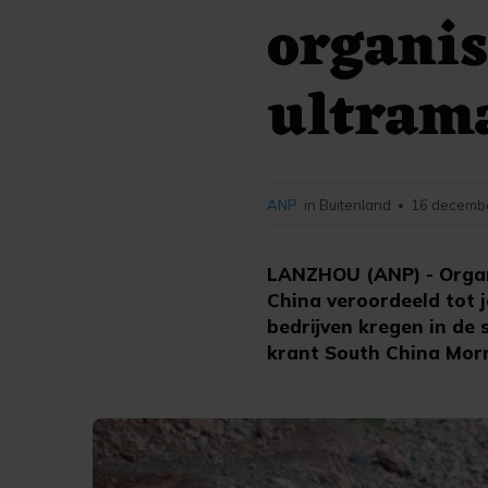
organis
ultram
ANP
in Buitenland
16 decembe
•
LANZHOU (ANP) - Organi
China veroordeeld tot 
bedrijven kregen in de 
krant South China Morn