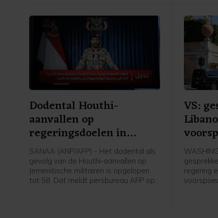
Dodental Houthi-
VS: ge
aanvallen op
Libano
regeringsdoelen in
voorsp
Jemen opgelopen
SANAA (ANP/AFP) - Het dodental als
WASHINGT
gevolg van de Houthi-aanvallen op
gesprekke
Jemenitische militairen is opgelopen
regering e
tot 58. Dat meldt persbureau AFP op
voorspoed
basis van een militaire bron. Eerder op
Jazeera o
de dag werd nog een dertigtal doden
woordvoe
gemeld.
ministeri