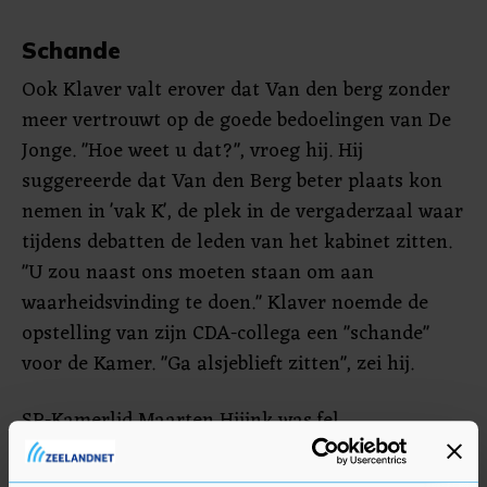
Schande
Ook Klaver valt erover dat Van den berg zonder
meer vertrouwt op de goede bedoelingen van De
Jonge. "Hoe weet u dat?", vroeg hij. Hij
suggereerde dat Van den Berg beter plaats kon
nemen in 'vak K', de plek in de vergaderzaal waar
tijdens debatten de leden van het kabinet zitten.
"U zou naast ons moeten staan om aan
waarheidsvinding te doen." Klaver noemde de
opstelling van zijn CDA-collega een "schande"
voor de Kamer. "Ga alsjeblieft zitten", zei hij.
SP-Kamerlid Maarten Hijink was fel.
"Ambtenaren zeiden: het zijn een stelletje
boeven, we willen niet met hen in zee. De