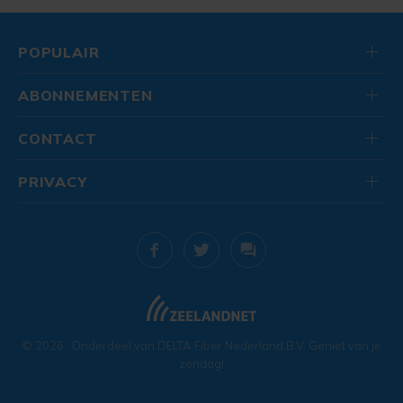
POPULAIR
ABONNEMENTEN
CONTACT
PRIVACY
© 2026
. Onderdeel van
DELTA Fiber Nederland B.V.
Geniet van je
zondag!