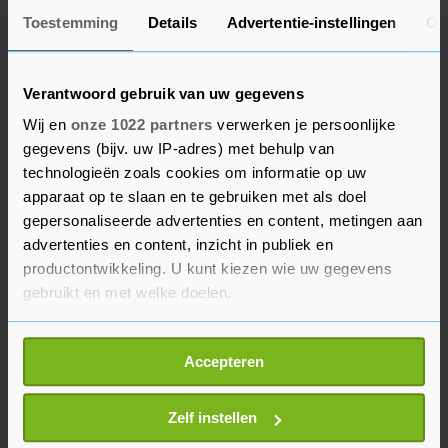
minister zei: wel doen. De Jonge had zijn
Toestemming
Details
Advertentie-instellingen
Ov
betrokkenheid niet moeten verdoezelen. De
bedoelingen van de minister waren dubieus."
Verantwoord gebruik van uw gegevens
Ook PvdA, DENK en Groep Haga snappen
Wij en
onze 1022 partners
verwerken je persoonlijke
gegevens (bijv. uw IP-adres) met behulp van
helemaal niets van de verdediging van het CDA-
technologieën zoals cookies om informatie op uw
Kamerlid Van den Berg jegens partijgenoot De
apparaat op te slaan en te gebruiken met als doel
Jonge. "Verbijsterend", stel Wybren van Haga.
gepersonaliseerde advertenties en content, metingen aan
"Het CDA gaat voorbij aan de integriteitsvraag",
advertenties en content, inzicht in publiek en
stelde Attje Kuiken (PvdA). "Betreurenswaardig",
productontwikkeling. U kunt kiezen wie uw gegevens
vindt ze. Over de beweegredenen van De Jonge is
gebruikt en met welke doelen.
nog steeds geen duidelijkheid, stelde Farid
Als u het toestaat, willen we ook graag:
Azarkan (DENK). Volgens hem moet Van den
Accepteren
Informatie verzamelen over uw geografische
Berg haar controlerende taak serieuzer nemen.
locatie, die tot een paar meter nauwkeurig kan zijn
Uw apparaat identificeren door het actief te
Zelf instellen
scannen op specifieke eigenschappen (fingerprinting)