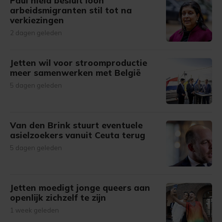
Paul hield besluit loon
arbeidsmigranten stil tot na
verkiezingen
2 dagen geleden
Jetten wil voor stroomproductie
meer samenwerken met België
5 dagen geleden
Van den Brink stuurt eventuele
asielzoekers vanuit Ceuta terug
5 dagen geleden
Jetten moedigt jonge queers aan
openlijk zichzelf te zijn
1 week geleden