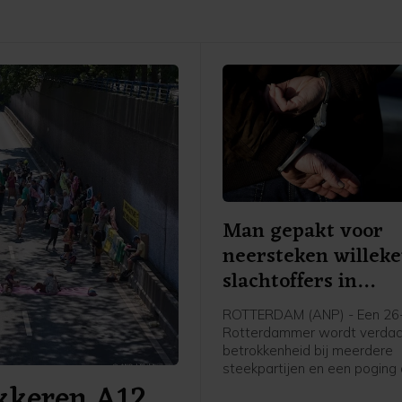
Man gepakt voor
neersteken willek
slachtoffers in
Rotterdam
ROTTERDAM (ANP) - Een 26-
Rotterdammer wordt verdac
betrokkenheid bij meerdere
steekpartijen en een poging
okkeren A12
zaterdagochtend in de Maas