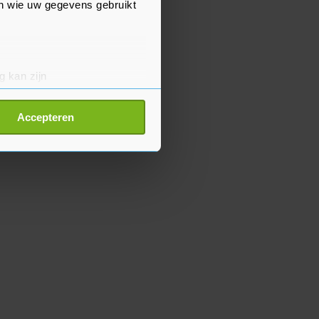
en wie uw gegevens gebruikt
g kan zijn
erprinting)
t
detailgedeelte
in. U kunt uw
Accepteren
p onze cookiepagina kun je