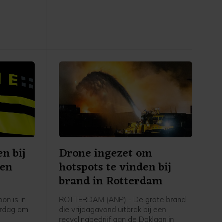
twee
en gewond.
enhuis
aatse
ingen. De
n bij
Drone ingezet om
Den
hotspots te vinden bij
brand in Rotterdam
on is in
ROTTERDAM (ANP) - De grote brand
erdag om
die vrijdagavond uitbrak bij een
recyclingbedrijf aan de Doklaan in