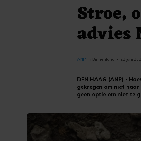
Stroe, 
advies
ANP
in Binnenland
22 juni 20
•
DEN HAAG (ANP) - Hoew
gekregen om niet naar h
geen optie om niet te 