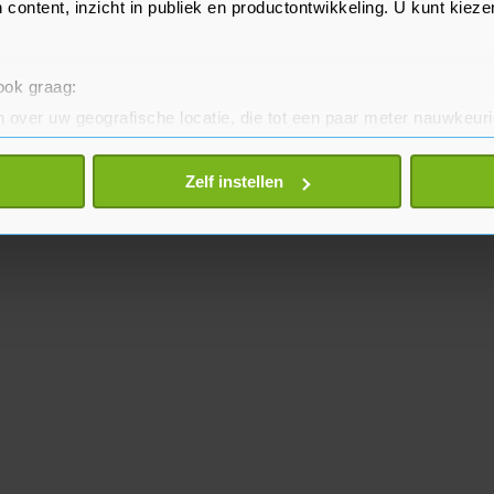
 content, inzicht in publiek en productontwikkeling. U kunt kiez
 ook graag:
 over uw geografische locatie, die tot een paar meter nauwkeuri
eren door het actief te scannen op specifieke eigenschappen (fing
onlijke gegevens worden verwerkt en stel uw voorkeuren in he
Zelf instellen
jzigen of intrekken in de Cookieverklaring.
te beter en wordt jouw bezoek makkelijker en persoonlijker. O
je gemaakte keuze altijd wijzigen of intrekken.