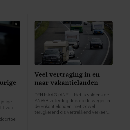
Veel vertraging in en
eurige
naar vakantielanden
DEN HAAG (ANP) - Het is volgens de
ANWB zaterdag druk op de wegen in
jarige
de vakantielanden, met zowel
ht van
terugkerend als vertrekkend verkeer.
Veel vertraging is er in Italië naar de
 daartoe
Brennerpas en richting Rimini.
stad.