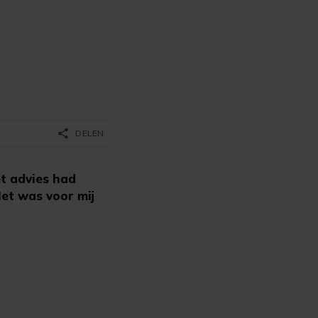
share
DELEN
t advies had
Het was voor mij