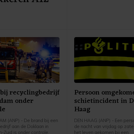
Volgens de politie raakten 
willekeurig gekozen person
Een van hen is naar het ziek
gebracht, de ander is ter pl
behandeld aan zijn verwond
verdachte zit vast.
bij recyclingbedrijf
Persoon omgekome
rdam onder
schietincident in 
le
Haag
M (ANP) - De brand bij een
DEN HAAG (ANP) - Een perso
edrijf aan de Doklaan in
de nacht van vrijdag op zat
-Zuid is onder controle,
het leven gekomen bij een