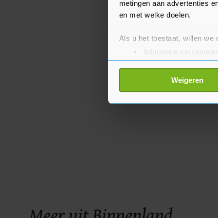
metingen aan advertenties en
en met welke doelen.
Als u het toestaat, willen we
Informatie verzamelen
Uw apparaat identific
Lees meer over hoe uw perso
Weigeren
toestemming op elk moment wi
Met cookies werkt onze websi
ons cookiebeleid bekijken en 
Meer uit Binnenland