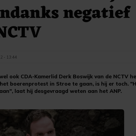
ondanks negatief
 NCTV
22 - 13:44
el ook CDA-Kamerlid Derk Boswijk van de NCTV he
et boerenprotest in Stroe te gaan, is hij er toch. "
gaan", laat hij desgevraagd weten aan het ANP.