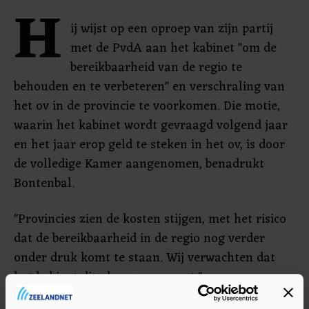
H
ij wijst op een oproep van zijn partij
met de PvdA aan het kabinet "om de
bereikbaarheid van de regio te
behouden en te verbeteren" en verschraling van
het ov in de provincie te voorkomen. Die motie,
waarin het kabinet wordt gevraagd volgend jaar
en het jaar erop geld te steken in het ov, is door
de volledige Kamer aangenomen, benadrukt
Bontenbal.
"Provincies zien de kosten stijgen, met het risico
dat de bereikbaarheid in de regio nog verder
onder druk komt te staan. Wij verwachten dat
het kabinet dit alsnog repareert."