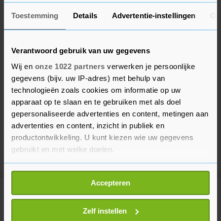
Toestemming
Details
Advertentie-instellingen
Ov
Verantwoord gebruik van uw gegevens
Wij en
onze 1022 partners
verwerken je persoonlijke
gegevens (bijv. uw IP-adres) met behulp van
technologieën zoals cookies om informatie op uw
apparaat op te slaan en te gebruiken met als doel
gepersonaliseerde advertenties en content, metingen aan
advertenties en content, inzicht in publiek en
productontwikkeling. U kunt kiezen wie uw gegevens
gebruikt en met welke doelen.
Als u het toestaat, willen we ook graag:
Accepteren
Informatie verzamelen over uw geografische
Meer uit Politiek
locatie, die tot een paar meter nauwkeurig kan zijn
Uw apparaat identificeren door het actief te
Zelf instellen