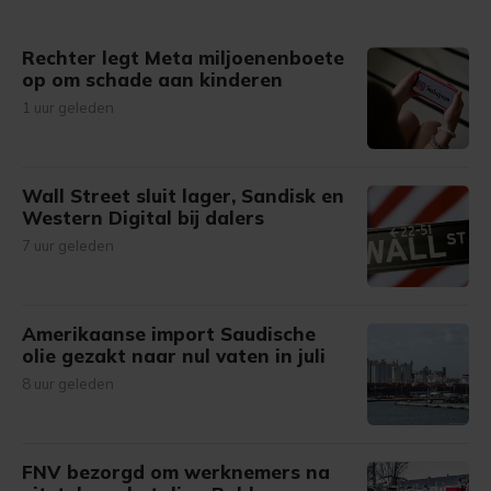
gemaakte keuze altijd wijzigen of intrekken.
Rechter legt Meta miljoenenboete
op om schade aan kinderen
1 uur geleden
Wall Street sluit lager, Sandisk en
Western Digital bij dalers
7 uur geleden
Amerikaanse import Saudische
olie gezakt naar nul vaten in juli
8 uur geleden
FNV bezorgd om werknemers na