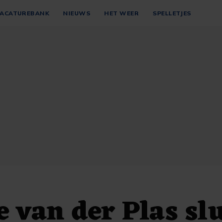
ACATUREBANK
NIEUWS
HET WEER
SPELLETJES
e van der Plas sl