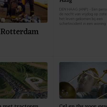
Haag
DEN HAAG (ANP) - Een perso
de nacht van vrijdag op zat
het leven gekomen bij een
schietincident in een woning
f Rotterdam
New Yorksingel in Den Haag.
meldt de politie op X.
 met tractoren
Cel en tbs voor ge