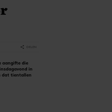
or
share
DELEN
e aangifte die
dinsdagavond in
dat tientallen