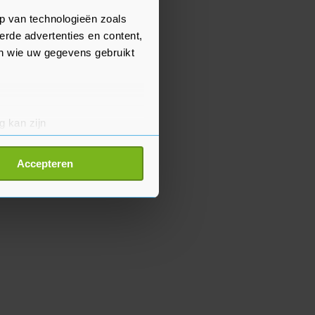
p van technologieën zoals
erde advertenties en content,
en wie uw gegevens gebruikt
g kan zijn
erprinting)
t
detailgedeelte
in. U kunt uw
Accepteren
p onze cookiepagina kun je