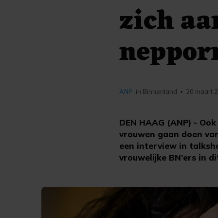
zich aa
neppor
ANP
in Binnenland
20 maart 2
•
DEN HAAG (ANP) - Ook BB
vrouwen gaan doen van 
een interview in talks
vrouwelijke BN'ers in di