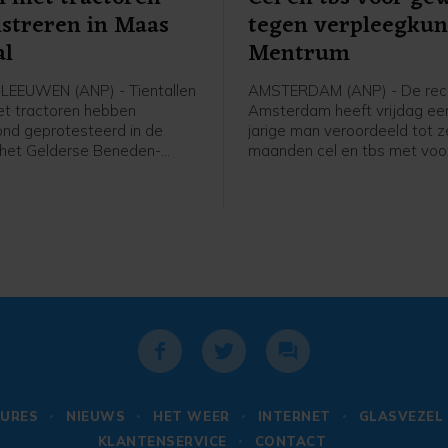
streren in Maas
tegen verpleegku
al
Mentrum
LEEUWEN (ANP) - Tientallen
AMSTERDAM (ANP) - De rech
t tractoren hebben
Amsterdam heeft vrijdag ee
ond geprotesteerd in de
jarige man veroordeeld tot 
 het Gelderse Beneden-
maanden cel en tbs met vo
(gemeente West Maas en
voor onder meer een geweld
 politie was aanwezig en
in zorginstelling Mentrum in 
de de demonstratie, liet een
vorig jaar, waarvan twee vro
rder weten.
verpleegkundigen het slachto
werden.
URES
NIEUWS
HET WEER
INTERNET
GLASVEZEL
KLANTENSERVICE
CONTACT