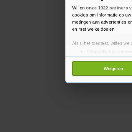
Wij en
onze 1022 partners
v
Het maken en verspreiden
cookies om informatie op uw 
strafbaar.
metingen aan advertenties en
en met welke doelen.
Als u het toestaat, willen we
Informatie verzamelen
Uw apparaat identific
Lees meer over hoe uw perso
Weigeren
toestemming op elk moment wi
Met cookies werkt onze websi
ons cookiebeleid bekijken en 