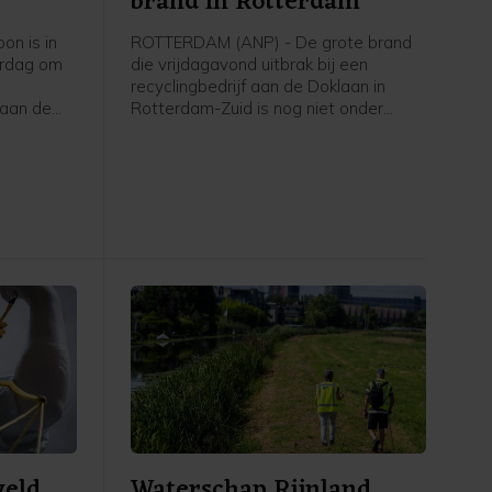
brand in Rotterdam
on is in
ROTTERDAM (ANP) - De grote brand
erdag om
die vrijdagavond uitbrak bij een
recyclingbedrijf aan de Doklaan in
 aan de
Rotterdam-Zuid is nog niet onder
 Dat
controle, aldus de veiligheidsregio. De
brandweer zet een drone in om onder
andere hotspots van de brand op te
sporen. De vele eenheden van de
brandweer die blussen worden
bijgestaan door een blusboot van het
Havenbedrijf.
weld
Waterschap Rijnland