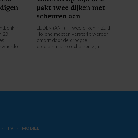
ndigen
pakt twee dijken met
scheuren aan
tbank in
LEIDEN (ANP) - Twee dijken in Zuid-
n 29-
Holland moeten versterkt worden,
zes
omdat door de droogte
orwaarden
problematische scheuren zijn
sincident
ontstaan. Het gaat om een kade langs
oktober
De Does bij Hoogmade en om een dijk
uwelijke
bij Reeuwijk.
ffer
TV
MOBIEL