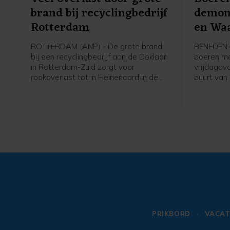
brand bij recyclingbedrijf
demon
Rotterdam
en Wa
ROTTERDAM (ANP) - De grote brand
BENEDEN-
bij een recyclingbedrijf aan de Doklaan
boeren me
in Rotterdam-Zuid zorgt voor
vrijdagav
rookoverlast tot in Heinenoord in de
buurt van
Hoeksche Waard. De Maastunnel is
Leeuwen 
vanwege de rookontwikkeling dicht in
Waal). De
beide richtingen. Op de wegen rond de
faciliteer
brand staat het verkeer behoorlijk
woordvoe
vast, ziet een ANP-verslaggever.
PRIKBORD
VACAT