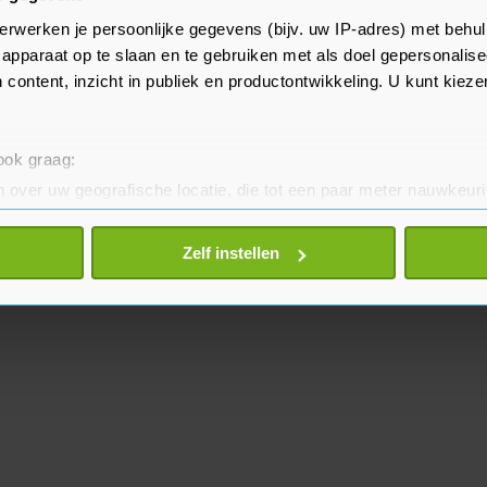
erwerken je persoonlijke gegevens (bijv. uw IP-adres) met behul
 van dit soort deepfakevideo's is
apparaat op te slaan en te gebruiken met als doel gepersonalise
 content, inzicht in publiek en productontwikkeling. U kunt kiez
 ook graag:
 over uw geografische locatie, die tot een paar meter nauwkeuri
eren door het actief te scannen op specifieke eigenschappen (fing
onlijke gegevens worden verwerkt en stel uw voorkeuren in he
Zelf instellen
jzigen of intrekken in de Cookieverklaring.
te beter en wordt jouw bezoek makkelijker en persoonlijker. O
je gemaakte keuze altijd wijzigen of intrekken.