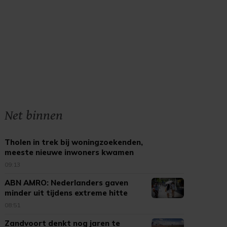
Net binnen
Tholen in trek bij woningzoekenden,
meeste nieuwe inwoners kwamen
uit Bergen op Zoom
09:13
ABN AMRO: Nederlanders gaven
minder uit tijdens extreme hitte
08:51
Zandvoort denkt nog jaren te