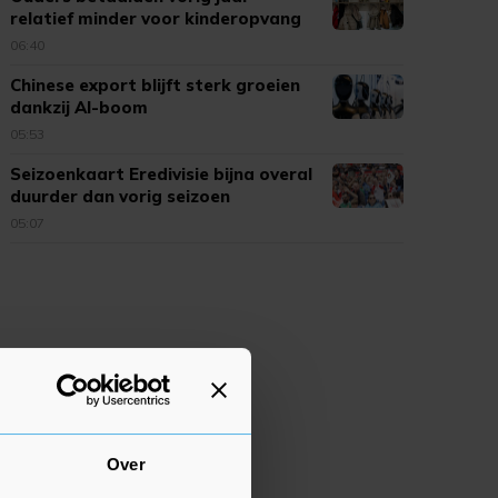
relatief minder voor kinderopvang
06:40
Chinese export blijft sterk groeien
dankzij AI-boom
05:53
Seizoenkaart Eredivisie bijna overal
duurder dan vorig seizoen
05:07
Over