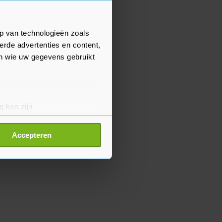
p van technologieën zoals
erde advertenties en content,
en wie uw gegevens gebruikt
g kan zijn
erprinting)
t
detailgedeelte
in. U kunt uw
Accepteren
p onze cookiepagina kun je