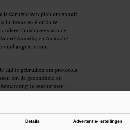
ie is Carnival van plan om vanuit
s in Texas en Florida te
r andere thuishavens van de
Noord-Amerika en Australië
er eind augustus zijn
e tijd te gebruiken om protocols
assen om de gezondheid en
n bemanning te beschermen.
vige kortingen om consumenten
jfdaagse cruise naar Mexico kan
lastingen, toeslagen en
oekt.
Details
Advertentie-instellingen