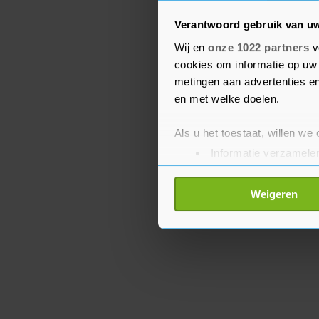
Evengoed blijven er vee
veiligheid. Uitbraken va
Verantwoord gebruik van u
veroorzaakten grote sch
Wij en
onze 1022 partners
v
cookies om informatie op uw 
passagiers, van wie som
metingen aan advertenties en
de cruiseschepen ook vo
en met welke doelen.
gezondheidszorgsystem
Als u het toestaat, willen we
Informatie verzamelen
Uw apparaat identific
Lees meer over hoe uw perso
Weigeren
toestemming op elk moment wi
Met cookies werkt onze websi
ons cookiebeleid bekijken en 