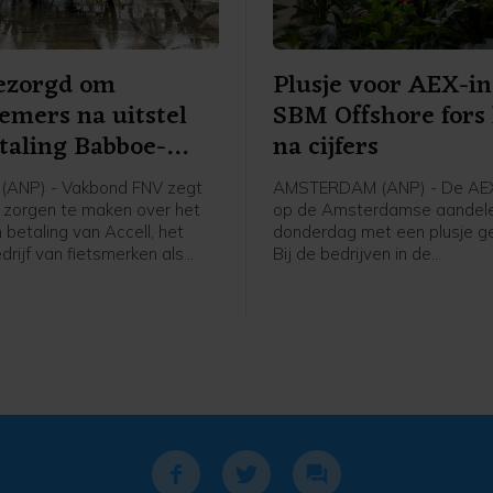
ezorgd om
Plusje voor AEX-in
mers na uitstel
SBM Offshore fors
taling Babboe-
na cijfers
r
(ANP) - Vakbond FNV zegt
AMSTERDAM (ANP) - De AEX
e zorgen te maken over het
op de Amsterdamse aandele
n betaling van Accell, het
donderdag met een plusje ge
rijf van fietsmerken als
Bij de bedrijven in de
n Batavus. Woensdag
hoofdgraadmeter was de ma
internationale fietsfabrikant
oliedienstverlener SBM Offs
kantoor in Amsterdam dat
sterke stijger na goed ontv
l is verleend aan zijn
cijfers en vooruitzichten.
e entiteiten. Dit brengt
34 werknemers in Nederland
ekerheid met zich mee over
 inkomen en toekomst, aldus
te vakbond van Nederland.