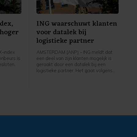
dex,
ING waarschuwt klanten
 hoger
voor datalek bij
logistieke partner
-index
AMSTERDAM (ANP) - ING meldt dat
nbeurs is
een deel van zijn klanten mogelijk is
sloten.
geraakt door een datalek bij een
logistieke partner. Het gaat volgens
ritieme
de bank om een groep klanten die met
hore een
gespaarde punten bij ING een fysiek
angen
product heeft besteld dat is
thuisbezorgd, bijvoorbeeld een koffer
of barbecue. Bankrekeningen,
betaalgegevens, spaargelden,
financiële gegevens of inloggegevens
van klanten en de systemen van ING
zouden er niet bij betrokken zijn.