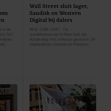
Wall Street sluit lager,
 om
Sandisk en Western
en
Digital bij dalers
 in de
NEW YORK (ANP) - De
ico 567
aandelenbeurzen in New York zijn
 miljoen
donderdag met verliezen gesloten. De
rmen
chipbedrijven Sandisk en Western
ger maken
Digital stonden bij de verliezers op
bedrag
Wall Street in navolging van de
pgelegde
publicatie van kwartaalcijfers. De
iljoen
olieprijzen gingen juist omhoog.
Beleggers keken ook uit naar het
belangrijke Amerikaanse banenrapport
van de overheid dat vrijdag naar
buiten komt.