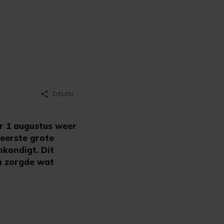
share
DELEN
r 1 augustus weer
 eerste grote
nkondigt. Dit
n zorgde wat