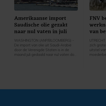
Amerikaanse import
FNV b
Saudische olie gezakt
werkne
naar nul vaten in juli
van be
moede
WASHINGTON (ANP/BLOOMBERG) -
UTRECHT 
De import van olie uit Saudi-Arabië
zich grot
door de Verenigde Staten is in de
uitstel va
maand juli gedaald naar nul vaten door
moederbed
de oorlog in het Midden-Oosten en de
Babboe e
blokkade van de Straat van Hormuz,
meldde de 
aldus persbureau Bloomberg na cijfers
met hoofd
van het Amerikaanse
het uitste
energieministerie. Het is volgens
Nederlands
Bloomberg voor het eerst sinds 1985
voor de 2
dat over een volledige maand geen
grote onz
enkel vat Saudische olie is
hun baan,
geïmporteerd in de VS.
de groots