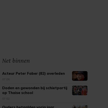
Net binnen
Acteur Peter Faber (82) overleden
07:06
Doden en gewonden bij schietpartij
op Thaise school
07:02
Ouders betaalden vorig jaar