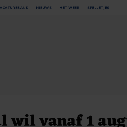
ACATUREBANK
NIEUWS
HET WEER
SPELLETJES
l wil vanaf 1 au