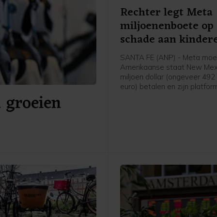
Rechter legt Meta
miljoenenboete op
schade aan kinder
SANTA FE (ANP) - Meta moet
Amerikaanse staat New Mex
miljoen dollar (ongeveer 492
euro) betalen en zijn platfo
k groeien
Facebook en Instagram veili
voor jonge gebruikers. Het 
komt bovenop een eerder o
schadevergoeding van 375 m
dollar.