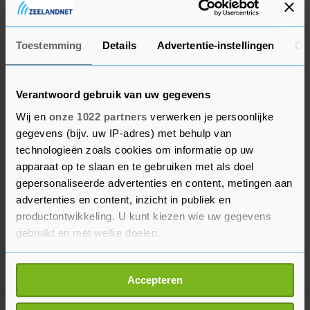
(Nederlandse tijd) in een verklaring.
Toestemming
Details
Advertentie-instellingen
Ov
Verantwoord gebruik van uw gegevens
Wij en
onze 1022 partners
verwerken je persoonlijke
gegevens (bijv. uw IP-adres) met behulp van
technologieën zoals cookies om informatie op uw
apparaat op te slaan en te gebruiken met als doel
gepersonaliseerde advertenties en content, metingen aan
advertenties en content, inzicht in publiek en
productontwikkeling. U kunt kiezen wie uw gegevens
gebruikt en met welke doelen.
Als u het toestaat, willen we ook graag:
Accepteren
Informatie verzamelen over uw geografische
locatie, die tot een paar meter nauwkeurig kan zijn