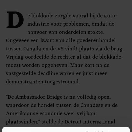
D
e blokkade zorgde vooral bij de auto-
industrie voor problemen, omdat de
aanvoer van onderdelen stokte.
Ongeveer een kwart van alle goederenhandel
tussen Canada en de VS vindt plaats via de brug.
Vrijdag oordeelde de rechter al dat de blokkade
moest worden opgeheven. Maar kort na de
vastgestelde deadline waren er juist meer
demonstranten toegestroomd.
"De Ambassador Bridge is nu volledig open,
waardoor de handel tussen de Canadese en de
Amerikaanse economie weer vrij kan
plaatsvinden," stelde de Detroit International
Bridge Company echter maandagochtend