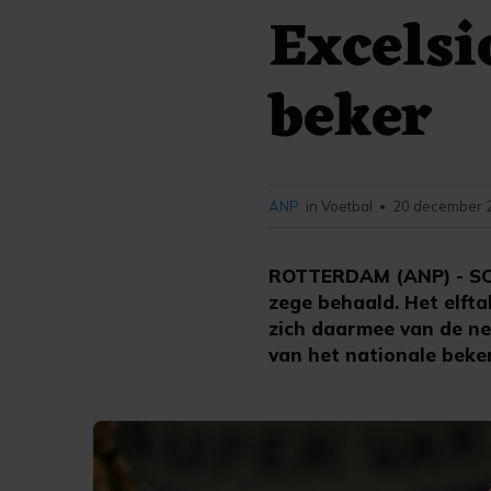
Excelsi
beker
ANP
in Voetbal
20 december 2
•
ROTTERDAM (ANP) - SC 
zege behaald. Het elfta
zich daarmee van de n
van het nationale beker