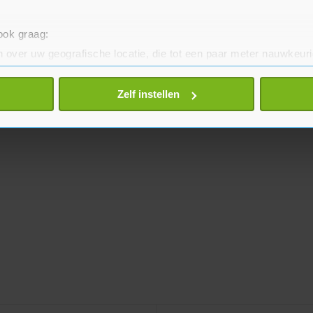
 ook graag:
 over uw geografische locatie, die tot een paar meter nauwkeuri
eren door het actief te scannen op specifieke eigenschappen (fing
onlijke gegevens worden verwerkt en stel uw voorkeuren in he
Zelf instellen
jzigen of intrekken in de Cookieverklaring.
te beter en wordt jouw bezoek makkelijker en persoonlijker. O
je gemaakte keuze altijd wijzigen of intrekken.