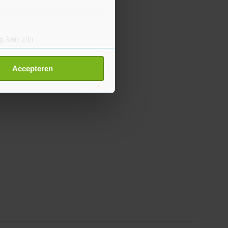
g kan zijn
erprinting)
t
detailgedeelte
in. U kunt uw
Accepteren
p onze cookiepagina kun je