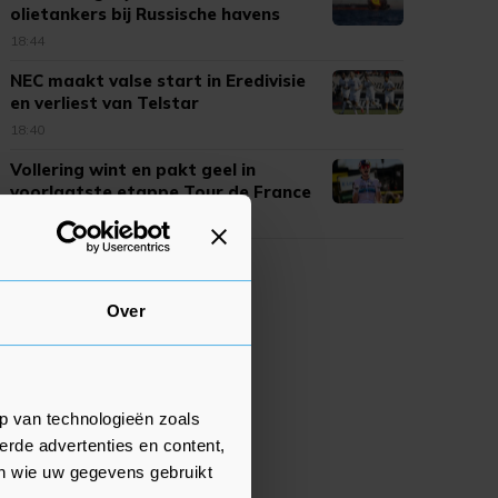
olietankers bij Russische havens
18:44
NEC maakt valse start in Eredivisie
en verliest van Telstar
18:40
Vollering wint en pakt geel in
voorlaatste etappe Tour de France
18:12
Over
p van technologieën zoals
erde advertenties en content,
en wie uw gegevens gebruikt