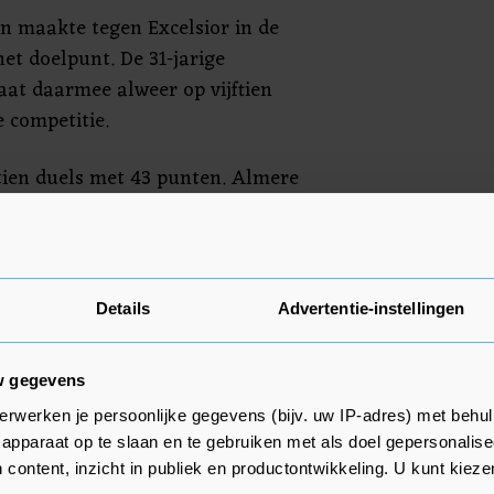
n maakte tegen Excelsior in de
et doelpunt. De 31-jarige
aat daarmee alweer op vijftien
e competitie.
tien duels met 43 punten. Almere
 punten uit zestien duels. Almere
ong PSV. De Graafschap volgt op
punten uit zeventien wedstrijden.
Details
Advertentie-instellingen
overen rechtstreeks naar de
w gegevens
erwerken je persoonlijke gegevens (bijv. uw IP-adres) met behul
apparaat op te slaan en te gebruiken met als doel gepersonalise
 content, inzicht in publiek en productontwikkeling. U kunt kiez