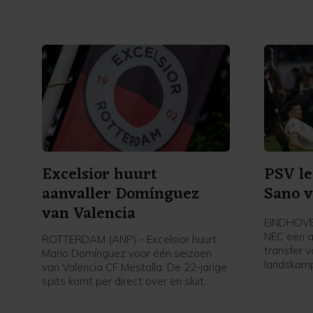
Excelsior huurt
PSV le
aanvaller Domínguez
Sano v
van Valencia
EINDHOVE
NEC een a
ROTTERDAM (ANP) - Excelsior huurt
transfer 
Mario Domínguez voor één seizoen
landskamp
van Valencia CF Mestalla. De 22-jarige
middenvel
spits komt per direct over en sluit
2031 teke
meteen aan bij de selectie, meldt de
Rotterdamse Eredivisieclub, die ook