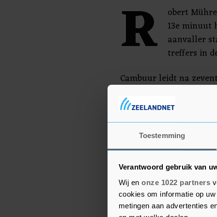
R
obert Mühre
13e minuut h
aanvaller st
treffers in d
Cambuur leidt na zeven
City FC is tweede met 37
speelt maandag tegen J
de derde plaats met 35 
Toestemming
De nummers 1 en 2 prom
Eredivisie.
Verantwoord gebruik van u
Wij en
onze 1022 partners
v
cookies om informatie op uw 
metingen aan advertenties en