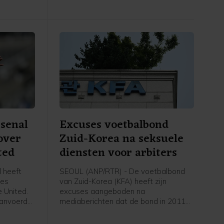
senal
Excuses voetbalbond
over
Zuid-Korea na seksuele
ted
diensten voor arbiters
 heeft
SEOUL (ANP/RTR) - De voetbalbond
ães
van Zuid-Korea (KFA) heeft zijn
 United.
excuses aangeboden na
 aanvoerder
mediaberichten dat de bond in 2011
n contract
en 2012 seksuele diensten heeft
optie van
geregeld en betaald voor buitenlandse