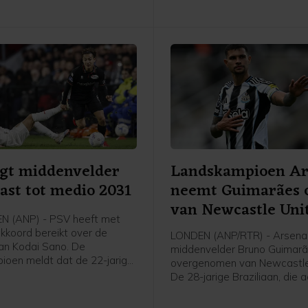
gt middenvelder
Landskampioen Ar
ast tot medio 2031
neemt Guimarães 
van Newcastle Uni
N (ANP) - PSV heeft met
kkoord bereikt over de
LONDEN (ANP/RTR) - Arsenal
van Kodai Sano. De
middenvelder Bruno Guimar
ioen meldt dat de 22-jarige
overgenomen van Newcastle
der een contract tot medio
De 28-jarige Braziliaan, die
nt.
was bij Newcastle, heeft ee
voor vier seizoenen met de 