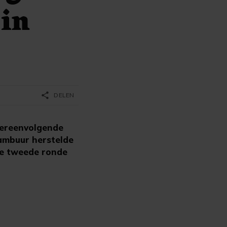
 in
share
DELEN
tereenvolgende
Cambuur herstelde
de tweede ronde