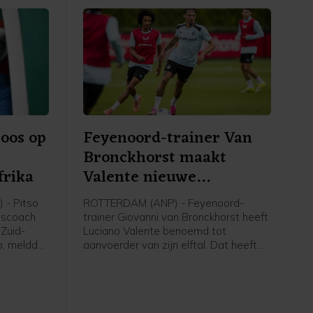
oos op
Feyenoord-trainer Van
Bronckhorst maakt
frika
Valente nieuwe
aanvoerder
- Pitso
ROTTERDAM (ANP) - Feyenoord-
dscoach
trainer Giovanni van Bronckhorst heeft
 Zuid-
Luciano Valente benoemd tot
p, meldde
aanvoerder van zijn elftal. Dat heeft
bond
Feyenoord via social media
bekendgemaakt.