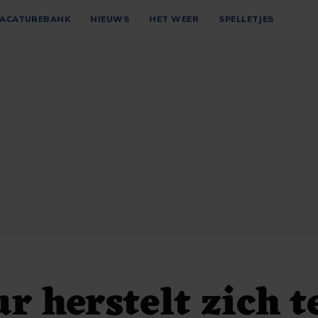
ACATUREBANK
NIEUWS
HET WEER
SPELLETJES
 herstelt zich t