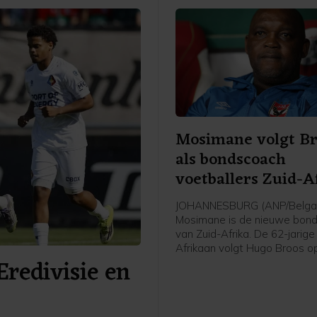
Mosimane volgt Br
als bondscoach
voetballers Zuid-A
JOHANNESBURG (ANP/Belga) 
Mosimane is de nieuwe bon
van Zuid-Afrika. De 62-jarige
Afrikaan volgt Hugo Broos o
Eredivisie en
de Zuid-Afrikaanse voetbal
(SAFA) zaterdag.