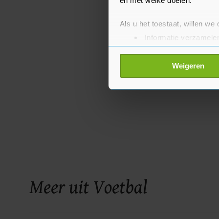
en met welke doelen.
Als u het toestaat, willen we
Informatie verzamelen
Uw apparaat identific
Lees meer over hoe uw perso
Weigeren
toestemming op elk moment wi
Met cookies werkt onze websi
ons cookiebeleid bekijken en 
Meer uit Voetbal