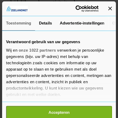
geleidelijk aan hun activiteiten hervatten.
Restaurants, kappers, bioscopen en winkelcentra
blijven nog gesloten.
Toestemming
Details
Advertentie-instellingen
Ov
Verantwoord gebruik van uw gegevens
Wij en
onze 1022 partners
verwerken je persoonlijke
gegevens (bijv. uw IP-adres) met behulp van
technologieën zoals cookies om informatie op uw
apparaat op te slaan en te gebruiken met als doel
gepersonaliseerde advertenties en content, metingen aan
advertenties en content, inzicht in publiek en
productontwikkeling. U kunt kiezen wie uw gegevens
gebruikt en met welke doelen.
Als u het toestaat, willen we ook graag:
Accepteren
Informatie verzamelen over uw geografische