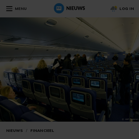
MENU
LOG IN
NIEUWS
/
FINANCIEEL