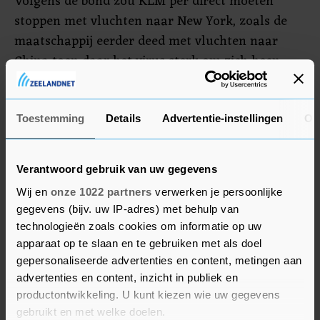
Volgens de bond zou KLM per direct moeten
stoppen met vluchten naar New York, zoals de
maatschappij eerder deed met vluchten naar
China toen daar het virus sterk om zich heen
greep.
KLM was vooralsnog niet bereikbaar voor
Toestemming
Details
Advertentie-instellingen
Ov
commentaar. Ook VNC zegt in afwachting te zijn
van een reactie van de maatschappij.
Verantwoord gebruik van uw gegevens
Wij en
onze 1022 partners
verwerken je persoonlijke
gegevens (bijv. uw IP-adres) met behulp van
technologieën zoals cookies om informatie op uw
apparaat op te slaan en te gebruiken met als doel
gepersonaliseerde advertenties en content, metingen aan
advertenties en content, inzicht in publiek en
productontwikkeling. U kunt kiezen wie uw gegevens
gebruikt en met welke doelen.