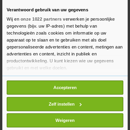
Verantwoord gebruik van uw gegevens
Aandelen
Wij en
onze 1022 partners
verwerken je persoonlijke
Mocht Ebusco niet snel nieuw geld vinden, is het
gegevens (bijv. uw IP-adres) met behulp van
technologieën zoals cookies om informatie op uw
afhankelijk van of geldschieters Green
apparaat op te slaan en te gebruiken met als doel
Innovation en De Engh bestaande leningen willen
gepersonaliseerde advertenties en content, metingen aan
omzetten in aandelen. De fabrikant wacht ook
advertenties en content, inzicht in publiek en
nog op 5 miljoen euro van Green, dat tot nu toe
productontwikkeling. U kunt kiezen wie uw gegevens
maar de helft van een lening van 10 miljoen euro
gebruikt en met welke doelen.
beschikbaar heeft gesteld.
Als u het toestaat, willen we ook graag:
Accepteren
Informatie verzamelen over uw geografische
locatie, die tot een paar meter nauwkeurig kan zijn
Uw apparaat identificeren door het actief te
Zelf instellen
scannen op specifieke eigenschappen (fingerprinting)
Lees meer over hoe uw persoonlijke gegevens worden
Weigeren
verwerkt en stel uw voorkeuren in het
detailgedeelte
in.