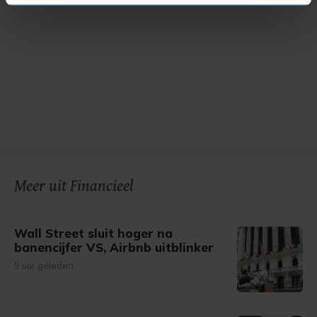
U kunt uw toestemming op elk moment wijzigen of
intrekken in de Cookieverklaring.
Met cookies werkt onze website beter en wordt jouw
bezoek makkelijker en persoonlijker. Op
onze cookiepagina kun je ons cookiebeleid bekijken en je
gemaakte keuze altijd wijzigen of intrekken.
Meer uit Financieel
Wall Street sluit hoger na
banencijfer VS, Airbnb uitblinker
9 uur geleden