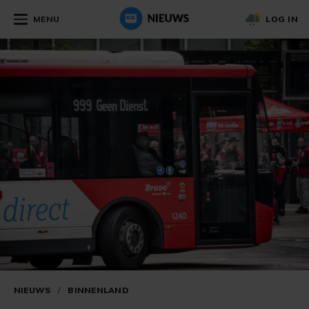
MENU
LOG IN
NIEUWS
/
BINNENLAND