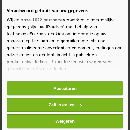
Verantwoord gebruik van uw gegevens
Wij en
onze 1022 partners
verwerken je persoonlijke
gegevens (bijv. uw IP-adres) met behulp van
technologieën zoals cookies om informatie op uw
apparaat op te slaan en te gebruiken met als doel
gepersonaliseerde advertenties en content, metingen aan
advertenties en content, inzicht in publiek en
productontwikkeling. U kunt kiezen wie uw gegevens
gebruikt en met welke doelen.
Meer uit Binnenland
Als u het toestaat, willen we ook graag:
Accepteren
Informatie verzamelen over uw geografische
Duizenden mensen lopen door
locatie, die tot een paar meter nauwkeurig kan zijn
Amsterdam tijdens WorldPride
Uw apparaat identificeren door het actief te
Zelf instellen
March
scannen op specifieke eigenschappen (fingerprinting)
57 minuten geleden
Lees meer over hoe uw persoonlijke gegevens worden
Weigeren
verwerkt en stel uw voorkeuren in het
detailgedeelte
in.