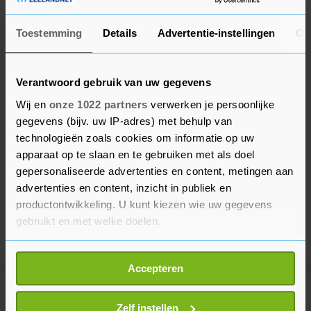
Toestemming
Details
Advertentie-instellingen
Ov
Verantwoord gebruik van uw gegevens
Wij en
onze 1022 partners
verwerken je persoonlijke
gegevens (bijv. uw IP-adres) met behulp van
technologieën zoals cookies om informatie op uw
apparaat op te slaan en te gebruiken met als doel
gepersonaliseerde advertenties en content, metingen aan
advertenties en content, inzicht in publiek en
productontwikkeling. U kunt kiezen wie uw gegevens
gebruikt en met welke doelen.
Als u het toestaat, willen we ook graag:
Accepteren
Informatie verzamelen over uw geografische
locatie, die tot een paar meter nauwkeurig kan zijn
Meer uit Binnenland
Uw apparaat identificeren door het actief te
Zelf instellen