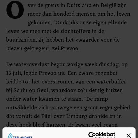
O
ver de grens in Duitsland en België zijn
meer dan honderd mensen om het leven
gekomen. "Ondanks onze eigen ellende
leven we mee met de slachtoffers in de
buurlanden. Zij hebben het zwaarder voor de
kiezen gekregen", zei Prevoo.
De wateroverlast begon vorige week dinsdag, op
13 juli, legde Prevoo uit. Een zware regenbui
leidde tot het overstromen van een waterbuffer
bij Schin op Geul, waardoor zo'n dertig huizen
onder water kwamen te staan. "De ramp
ontwikkelde zich vanwege een groot regengebied
dat vanuit de Eifel over Limburg draaide en in
deze hoek bleef hangen. Er kwam veel regen
omlaag."