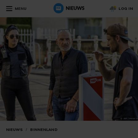
MENU
LOG IN
NIEUWS
/
BINNENLAND