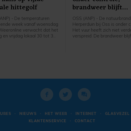
ale hittegolf
brandweer blijft
nablussen
ANP) - De temperaturen
OSS (ANP) - De natuurbrand 
mende week vanaf woensdag
Herperduin bij Oss is onder c
Weeronline verwacht dat het
Het vuur heeft zich niet verd
 en vrijdag lokaal 30 tot 35
verspreid. De brandweer blij
rdt. Daardoor is de kans op
nablussen om te voorkomen
 regionale hittegolf deze
brand weer oplaait, meldt d
ot.
veiligheidsregio.
URES
NIEUWS
HET WEER
INTERNET
GLASVEZEL
KLANTENSERVICE
CONTACT