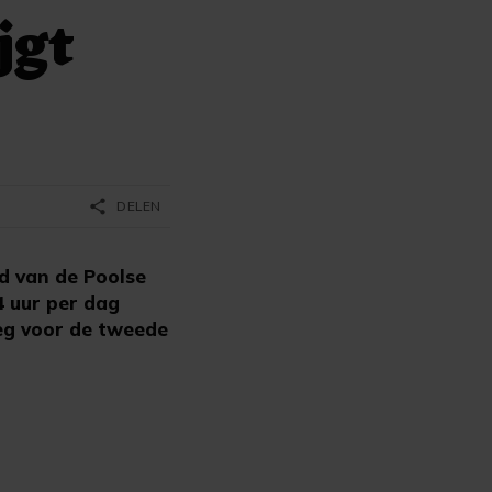
jgt
share
DELEN
d van de Poolse
4 uur per dag
eg voor de tweede