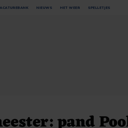
ACATUREBANK
NIEUWS
HET WEER
SPELLETJES
ester: pand Poo