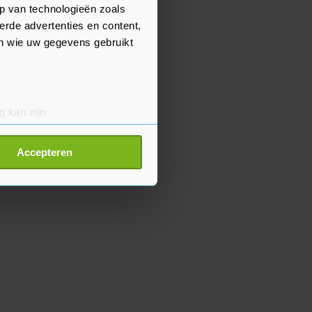
p van technologieën zoals
erde advertenties en content,
en wie uw gegevens gebruikt
g kan zijn
erprinting)
t
detailgedeelte
in. U kunt uw
Accepteren
p onze cookiepagina kun je