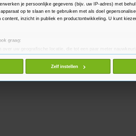
daar onder anderen met
erwerken je persoonlijke gegevens (bijv. uw IP-adres) met behul
apparaat op te slaan en te gebruiken met als doel gepersonalise
 content, inzicht in publiek en productontwikkeling. U kunt kiez
 ook graag:
 over uw geografische locatie, die tot een paar meter nauwkeuri
eren door het actief te scannen op specifieke eigenschappen (fing
onlijke gegevens worden verwerkt en stel uw voorkeuren in he
Zelf instellen
jzigen of intrekken in de Cookieverklaring.
te beter en wordt jouw bezoek makkelijker en persoonlijker. O
je gemaakte keuze altijd wijzigen of intrekken.