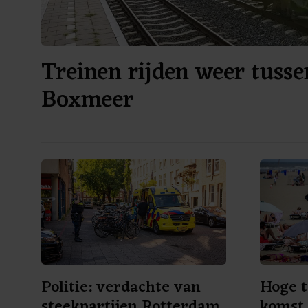
Treinen rijden weer tuss
Boxmeer
Politie: verdachte van
Hoge 
steekpartijen Rotterdam
komst,