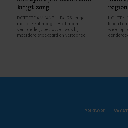
krijgt zorg
region
ROTTERDAM (ANP) - De 26-jarige
HOUTEN (
man die zaterdag in Rotterdam
lopen ko
vermoedelijk betrokken was bij
weer op. 
meerdere steekpartijen vertoonde
donderdag
"onbegrepen gedrag". Volgens de
graden wo
politie blijft hij verdachte, maar krijgt
een vijfde
hij ook de benodigde zorg.
zomer gro
PRIKBORD
VACAT