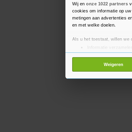
supermarkt. Hij sprak 
Wij en
onze 1022 partners
v
cookies om informatie op uw 
winkeliers.
metingen aan advertenties en
en met welke doelen.
Als u het toestaat, willen we
Informatie verzamelen
Uw apparaat identific
Lees meer over hoe uw perso
Weigeren
toestemming op elk moment wi
Met cookies werkt onze websi
ons cookiebeleid bekijken en 