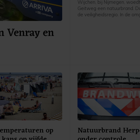
Wijchen, bij Nijmegen, woed
Geitweg een natuurbrand. D
de veiligheidsregio. In de o
van Wijchen waren op zonda
en Venray en
natuurbranden.
temperaturen op
Natuurbrand Herp
 kans op vijfde
onder controle,