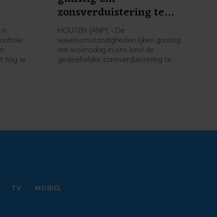
zonsverduistering te
zien
in
HOUTEN (ANP) - De
ontrole.
weersomstandigheden lijken gunstig
er
om woensdag in ons land de
ft nog wel
gedeeltelijke zonsverduistering te
 dat de
kunnen zien. Weeronline verwacht,
e
zoals het er nu naar uitziet, geen
grootschalige, lage bewolking die het
zicht belemmert. Om het verschijnsel
goed te kunnen aanschouwen, is
helder weer nodig.
TV
MOBIEL