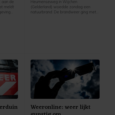
t aan de
Heumenseweg in Wijchen
at meldt
(Gelderland) woedde zondag een
mgeving
natuurbrand. De brandweer ging met
g al meer
meerdere eenheden ter plaatse, maar
de brand is inmiddels geblust.
erduin
Weeronline: weer lijkt
gunstig om