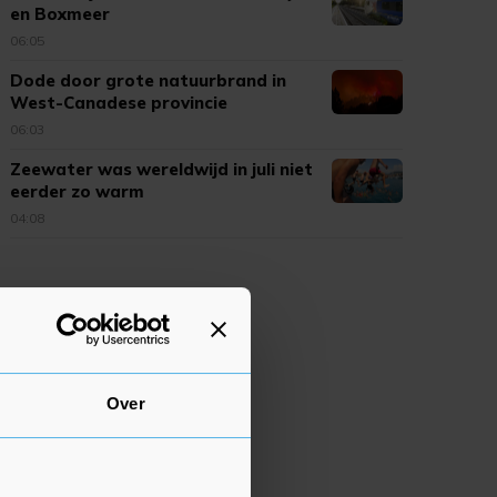
en Boxmeer
06:05
Dode door grote natuurbrand in
West-Canadese provincie
06:03
Zeewater was wereldwijd in juli niet
eerder zo warm
04:08
Over