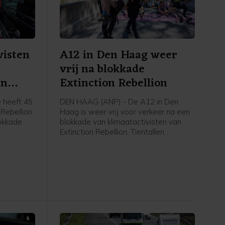
visten
A12 in Den Haag weer
vrij na blokkade
en
Extinction Rebellion
 heeft 45
DEN HAAG (ANP) - De A12 in Den
 Rebellion
Haag is weer vrij voor verkeer na een
okkade
blokkade van klimaatactivisten van
Extinction Rebellion. Tientallen
t nog vast
betogers gingen rond het middaguur
gent,
de snelweg op, waardoor de rijbaan
 zijn weer
de stad uit niet meer toegankelijk was.
an de rand
Op last van de burgemeester heeft de
politie de actievoerders er rond 14.00
uur vanaf gehaald. Inmiddels is de weg
weer open, zegt een
politiewoordvoerder.