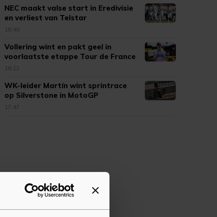
NEC maakt valse start in Eredivisie
en verliest van Telstar
18:40
Vollering wint en pakt geel in
voorlaatste etappe Tour de France
18:12
WK-leider Martín wint sprintrace
op Silverstone in MotoGP
17:47