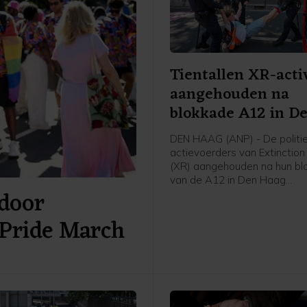
Tientallen XR-acti
aangehouden na
blokkade A12 in D
Haag
DEN HAAG (ANP) - De politie
actievoerders van Extinction
(XR) aangehouden na hun bl
van de A12 in Den Haag
door
zaterdagmiddag. Een man zi
voor mishandeling van een a
Pride March
meldt de politie. De anderen
vrijgelaten op een locatie a
van de stad.