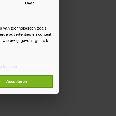
Over
p van technologieën zoals
erde advertenties en content,
en wie uw gegevens gebruikt
g kan zijn
erprinting)
t
detailgedeelte
in. U kunt uw
Accepteren
p onze cookiepagina kun je