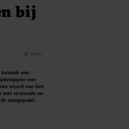
n bij
share
DELEN
t bezoek van
 opknappen van
eken stond van het
en met armoede en
ordt aangepakt.