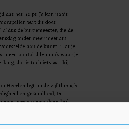
jd dat het helpt. Je kan nooit
oorspellen wat dit doet
", aldus de burgemeester, die de
ensdag onder meer meenam
voorstelde aan de buurt. "Dat je
an een aantal dilemma's waar je
king, dat is toch iets wat hij
in Heerlen ligt op de vijf thema's
eiligheid en gezondheid. De
iepartners stoppen daar flink
roject steunt ook op