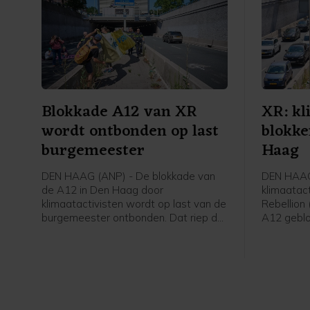
Blokkade A12 van XR
XR: kl
wordt ontbonden op last
blokke
burgemeester
Haag
DEN HAAG (ANP) - De blokkade van
DEN HAAG 
de A12 in Den Haag door
klimaatact
klimaatactivisten wordt op last van de
Rebellion
burgemeester ontbonden. Dat riep de
A12 geblo
politie ter plaatse om, was te horen
een woord
op een livestream van Extinction
middaguu
Rebellion. Kort daarna hoorden de
opgegaan 
betogers die nog op de weg zaten
de tunnel
dat ze waren aangehouden en begon
aangekon
de politie ze direct weg te halen.