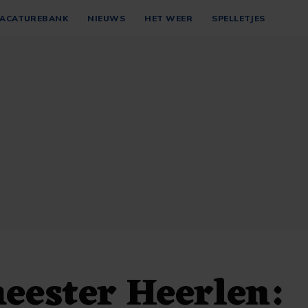
ACATUREBANK
NIEUWS
HET WEER
SPELLETJES
eester Heerlen: