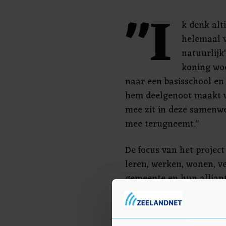
"I
k denk alti
helemaal v
natuurlijk
koning wo
naar een basisschool en 
hem deelgenoot maakt v
mee zit in deze samenwer
mee terugneemt."
De focus van het project 
leren, werken, wonen, v
gemeente en hun alliant
wat geld, in, maar het p
overheidsfinanciering.