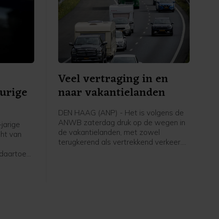
Veel vertraging in en
eurige
naar vakantielanden
DEN HAAG (ANP) - Het is volgens de
ANWB zaterdag druk op de wegen in
jarige
de vakantielanden, met zowel
ht van
terugkerend als vertrekkend verkeer.
Begin van de middag zijn de files op
 daartoe
veel plaatsen nog eens toegenomen.
stad.
twee
en gewond.
enhuis
aatse
ingen. De