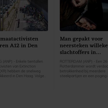
imaatactivisten
Man gepakt voor
ren A12 in Den
neersteken willek
slachtoffers in
Rotterdam
(ANP) - Enkele tientallen
ROTTERDAM (ANP) - Een 26-
ivisten van Extinction
Rotterdammer wordt verdac
 (XR) hebben de snelweg
betrokkenheid bij meerdere
kkeerd in Den Haag. Volgens
steekpartijen en een poging
voerster zijn ze rond het
zaterdagochtend in de Maas
r de Utrechtsebaan
Volgens de politie raakten 
en bevinden ze zich nu bij
willekeurig gekozen person
bak. De actie was niet vooraf
Een van hen is naar het ziek
digd.
gebracht, de ander is ter pl
behandeld aan zijn verwond